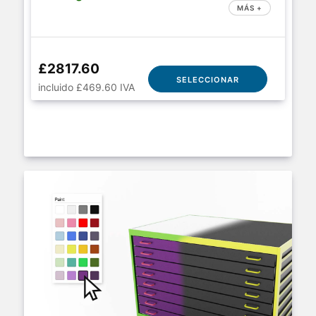
MÁS +
£2817.60
SELECCIONAR
incluido £469.60 IVA