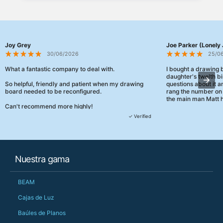
Joy Grey
Joe Parker (Lonely 
30/06/2026
25/0
What a fantastic company to deal with.
I bought a drawing
daughter's twelth bi
So helpful, friendly and patient when my drawing
questions about it a
board needed to be reconfigured.
rang the number on 
the main man Matt h
Can't recommend more highly!
They were really, re
✓ Verified
customer service th
her needs and he e
than the one I'd goo
When some of the de
Nuestra gama
changing later Matt 
could not have help
Just totally fantast
BEAM
owned and UK-manuf
should be very proud
Cajas de Luz
Would definitely, d
Baúles de Planos
PS she uses it every