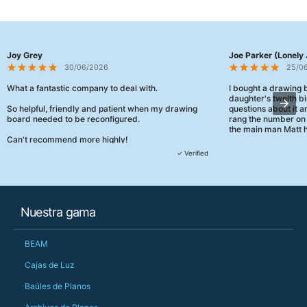
Joy Grey
Joe Parker (Lonely 
30/06/2026
25/0
What a fantastic company to deal with.
I bought a drawing
daughter's twelth bi
So helpful, friendly and patient when my drawing
questions about it a
board needed to be reconfigured.
rang the number on 
the main man Matt h
Can't recommend more highly!
They were really, re
✓ Verified
customer service th
her needs and he e
than the one I'd goo
When some of the de
Nuestra gama
changing later Matt 
could not have help
Just totally fantast
BEAM
owned and UK-manuf
should be very proud
Cajas de Luz
Would definitely, d
Baúles de Planos
PS she uses it every