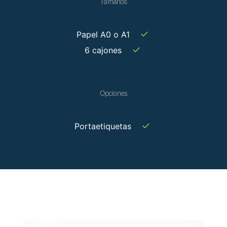
Tamaños
✓
Papel A0 o A1
✓
6 cajones
Opciones
✓
Portaetiquetas