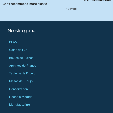
Can't recommend more highly!
They were really, re
✓ Verified
customer service th
her needs and he e
than the one I'd goo
When some of the de
Nuestra gama
changing later Matt 
could not have help
Just totally fantast
BEAM
owned and UK-manuf
should be very proud
Cajas de Luz
Would definitely, d
Baúles de Planos
PS she uses it every
Archivos de Planos
Tableros de Dibujo
Mesas de Dibujo
Conservation
Hecho a Medida
Manufacturing