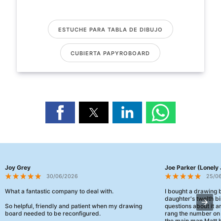
ESTUCHE PARA TABLA DE DIBUJO
CUBIERTA PAPYROBOARD
Joy Grey
Joe Parker (Lonely 
30/06/2026
25/0
What a fantastic company to deal with.
I bought a drawing
daughter's twelth bi
So helpful, friendly and patient when my drawing
questions about it a
board needed to be reconfigured.
rang the number on 
the main man Matt h