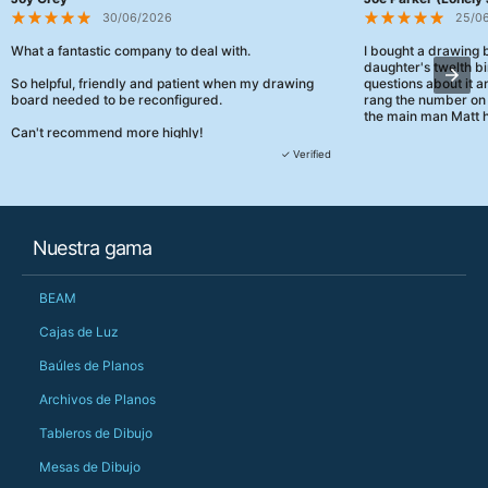
30/06/2026
25/0
What a fantastic company to deal with.
I bought a drawing
daughter's twelth bi
So helpful, friendly and patient when my drawing
questions about it a
board needed to be reconfigured.
rang the number on 
the main man Matt h
Can't recommend more highly!
They were really, re
✓ Verified
customer service th
her needs and he e
than the one I'd goo
When some of the de
Nuestra gama
changing later Matt 
could not have help
Just totally fantast
BEAM
owned and UK-manuf
should be very proud
Cajas de Luz
Would definitely, d
Baúles de Planos
PS she uses it every
Archivos de Planos
Tableros de Dibujo
Mesas de Dibujo