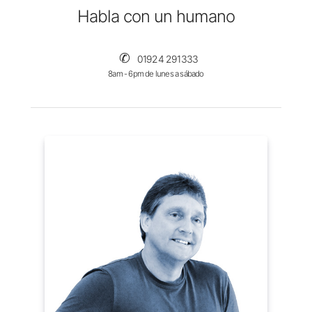
Habla con un humano
✆
01924 291333
8am - 6pm de lunes a sábado