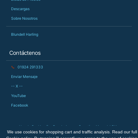
Descargas
Sobre Nosotros
Blundell Harling
Contáctenos
📞
01924 291333
Enviar Mensaje
-- X --
YouTube
Facebook
Uso de Cookies 🍪
Devoluciones
Garantía
Mapa del Sitio
We use cookies for shopping cart and traffic analysis. Read our full
Derechos de Autor © 2026 The Big Orchard Ltd. Todos los derechos reservados.