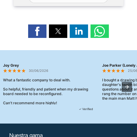
Joy Grey
Joe Parker (Lonely 
30/06/2026
25/0
What a fantastic company to deal with.
I bought a drawing
daughter's twelth bi
So helpful, friendly and patient when my drawing
questions about it a
board needed to be reconfigured.
rang the number on 
the main man Matt h
Can't recommend more highly!
They were really, re
✓ Verified
customer service th
her needs and he e
than the one I'd goo
When some of the de
Nuestra gama
changing later Matt 