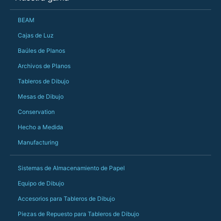
could not have help
Just totally fantast
BEAM
owned and UK-manuf
should be very proud
Cajas de Luz
Would definitely, d
Baúles de Planos
PS she uses it every
Archivos de Planos
Tableros de Dibujo
Mesas de Dibujo
Conservation
Hecho a Medida
Manufacturing
Sistemas de Almacenamiento de Papel
Equipo de Dibujo
Accesorios para Tableros de Dibujo
Piezas de Repuesto para Tableros de Dibujo