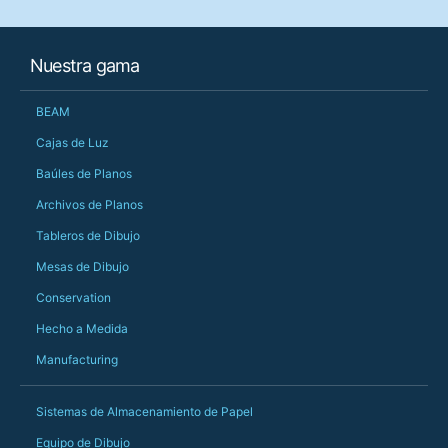
her needs and he e
than the one I'd goo
When some of the de
Nuestra gama
changing later Matt 
could not have help
Just totally fantast
BEAM
owned and UK-manuf
should be very proud
Cajas de Luz
Would definitely, d
Baúles de Planos
PS she uses it every
Archivos de Planos
Tableros de Dibujo
Mesas de Dibujo
Conservation
Hecho a Medida
Manufacturing
Sistemas de Almacenamiento de Papel
Equipo de Dibujo