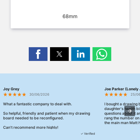
68mm
Joy Grey
Joe Parker (Lonely 
30/06/2026
25/0
What a fantastic company to deal with.
I bought a drawing
daughter's twelth bi
So helpful, friendly and patient when my drawing
questions about it a
board needed to be reconfigured.
rang the number on 
the main man Matt h
Can't recommend more highly!
They were really, re
✓ Verified
customer service th