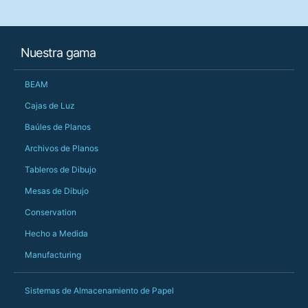
customer service th
her needs and he e
than the one I'd goo
When some of the de
Nuestra gama
changing later Matt 
could not have help
Just totally fantast
BEAM
owned and UK-manuf
should be very proud
Cajas de Luz
Would definitely, d
Baúles de Planos
PS she uses it every
Archivos de Planos
Tableros de Dibujo
Mesas de Dibujo
Conservation
Hecho a Medida
Manufacturing
Sistemas de Almacenamiento de Papel