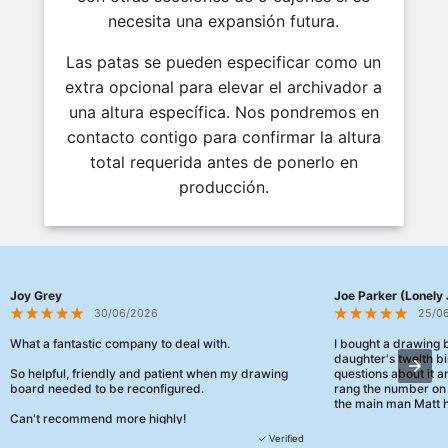
necesita una expansión futura.
Las patas se pueden especificar como un
extra opcional para elevar el archivador a
una altura específica. Nos pondremos en
contacto contigo para confirmar la altura
total requerida antes de ponerlo en
producción.
Joy Grey
Joe Parker (Lonely 
30/06/2026
25/0
What a fantastic company to deal with.
I bought a drawing
daughter's twelth bi
So helpful, friendly and patient when my drawing
questions about it a
board needed to be reconfigured.
rang the number on 
the main man Matt h
Can't recommend more highly!
They were really, re
✓ Verified