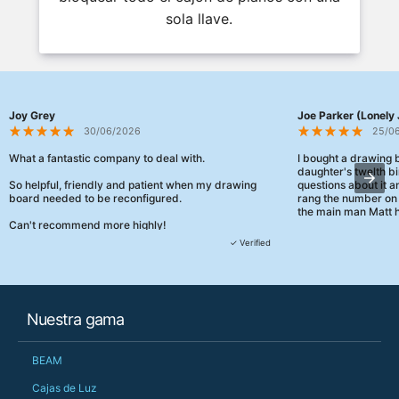
sola llave.
Joy Grey
Joe Parker (Lonely 
30/06/2026
25/0
What a fantastic company to deal with.
I bought a drawing
daughter's twelth bi
So helpful, friendly and patient when my drawing
questions about it a
board needed to be reconfigured.
rang the number on 
the main man Matt h
Can't recommend more highly!
They were really, re
✓ Verified
customer service th
her needs and he e
than the one I'd goo
When some of the de
Nuestra gama
changing later Matt 
could not have help
Just totally fantast
BEAM
owned and UK-manuf
should be very proud
Cajas de Luz
Would definitely, d