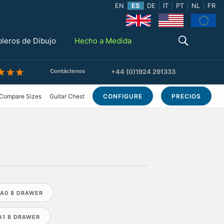
EN
ES
DE
IT
PT
NL
FR
bleros de Dibujo
Hecho a Medida
Contáctenos
+44 (0)1924 291333
Compare Sizes
Guitar Chest
CONFIGURE
PRECIOS
A0 8 DRAWER
A1 8 DRAWER