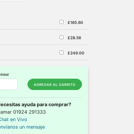
£165.60
£28.56
£249.00
tidad
AGREGAR AL CARRITO
ecesitas ayuda para comprar?
llamar 01924 291333
Chat en Vivo
envíanos un mensaje