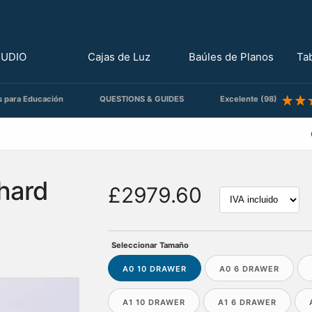
TUDIO
Cajas de Luz
Baúles de Planos
Ta
s para Educación
QUESTIONS & GUIDES
Excelente (98)
hard
£2979.60
Seleccionar Tamaño
A0 10 DRAWER
A0 6 DRAWER
A1 10 DRAWER
A1 6 DRAWER