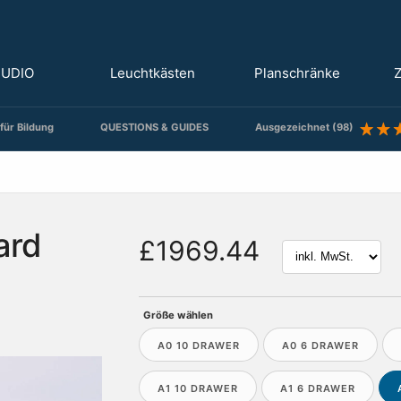
TUDIO
Leuchtkästen
Planschränke
Z
für Bildung
QUESTIONS & GUIDES
Ausgezeichnet (98)
ard
£1969.44
Größe wählen
A0 10 DRAWER
A0 6 DRAWER
A1 10 DRAWER
A1 6 DRAWER