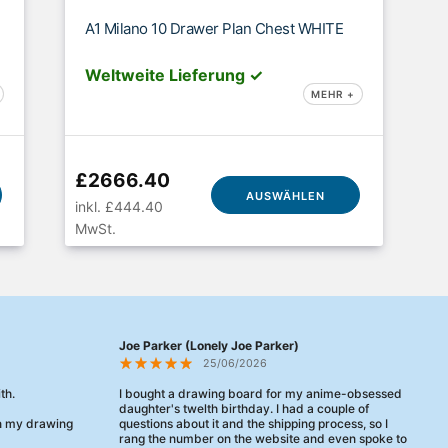
A1 Milano 10 Drawer Plan Chest WHITE
Weltweite Lieferung ✓
MEHR +
£2666.40
AUSWÄHLEN
inkl. £444.40
MwSt.
Joe Parker (Lonely Joe Parker)
25/06/2026
th.
I bought a drawing board for my anime-obsessed
daughter's twelth birthday. I had a couple of
en my drawing
questions about it and the shipping process, so I
rang the number on the website and even spoke to