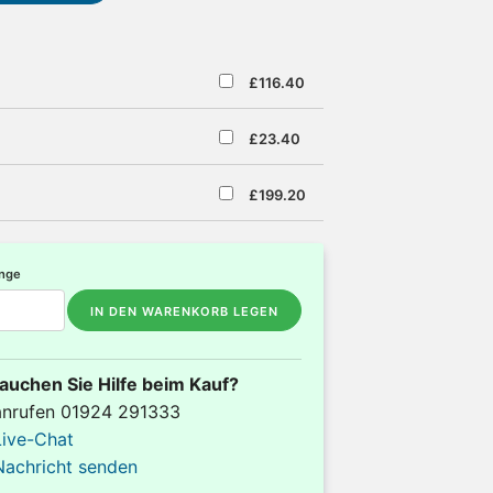
£116.40
£23.40
£199.20
nge
IN DEN WARENKORB LEGEN
auchen Sie Hilfe beim Kauf?
anrufen 01924 291333
Live-Chat
Nachricht senden