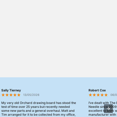
Sally Tierney
Robert Coe
13/05/2026
06/
My very old Orchard drawing board has stood the
I’ve dealt with The
test of time over 25 years but recently needed
Needle since 2009
some new parts and a general overhaul. Matt and
excellent to work 
Tim arranged for it to be collected from my office,
manufacturer with 