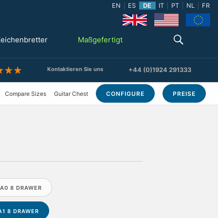
EN
ES
DE
IT
PT
NL
FR
eichenbretter
Maßgefertigt
Kontaktieren Sie uns
+44 (0)1924 291333
Compare Sizes
Guitar Chest
CONFIGURE
PREISE
A0 8 DRAWER
A1 8 DRAWER