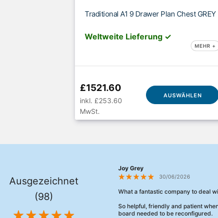
Traditional A1 9 Drawer Plan Chest GREY
Weltweite Lieferung ✓
MEHR +
£1521.60
AUSWÄHLEN
inkl. £253.60
MwSt.
Joy Grey
30/06/2026
Ausgezeichnet
What a fantastic company to deal wi
(98)
So helpful, friendly and patient wh
board needed to be reconfigured.