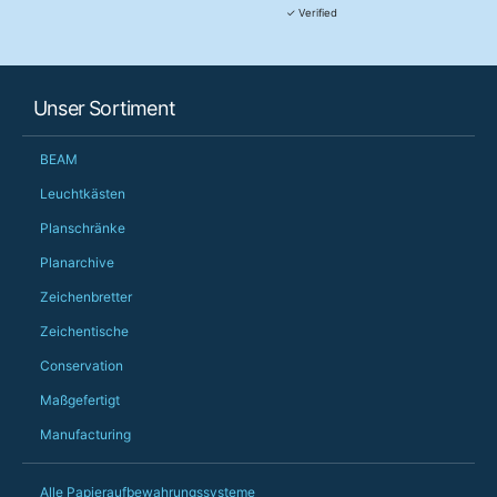
They were really, re
✓ Verified
customer service th
her needs and he e
than the one I'd goo
When some of the de
Unser Sortiment
changing later Matt 
could not have help
Just totally fantast
BEAM
owned and UK-manuf
should be very proud
Leuchtkästen
Would definitely, d
Planschränke
PS she uses it every
Planarchive
Zeichenbretter
Zeichentische
Conservation
Maßgefertigt
Manufacturing
Alle Papieraufbewahrungssysteme