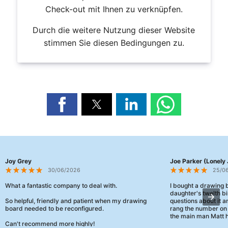
Check-out mit Ihnen zu verknüpfen.
Durch die weitere Nutzung dieser Website
stimmen Sie diesen Bedingungen zu.
Joy Grey
Joe Parker (Lonely 
30/06/2026
25/0
What a fantastic company to deal with.
I bought a drawing
daughter's twelth bi
So helpful, friendly and patient when my drawing
questions about it a
board needed to be reconfigured.
rang the number on 
the main man Matt h
Can't recommend more highly!