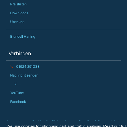
Preislisten
Downloads
Über uns
Blundell Harling
Verbinden
📞
01924 291333
Nachricht senden
-- X --
YouTube
Facebook
Verwendung von Cookies 🍪
Rücksendungen
Garantie
Seitenverzeichnis
We use cookies for shopping cart and traffic analysis. Read our full
Urheberrecht © 2026 The Big Orchard Ltd. Alle Rechte vorbehalten.