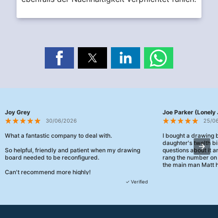
Joy Grey
Joe Parker (Lonely 
30/06/2026
25/0
What a fantastic company to deal with.
I bought a drawing
daughter's twelth bi
So helpful, friendly and patient when my drawing
questions about it a
board needed to be reconfigured.
rang the number on 
the main man Matt h
Can't recommend more highly!
They were really, re
✓ Verified
customer service th
her needs and he e
than the one I'd goo
When some of the de