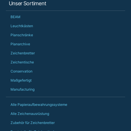
Unser Sortiment
changing later Matt 
could not have help
Just totally fantast
BEAM
owned and UK-manuf
should be very proud
Leuchtkästen
Would definitely, d
Planschränke
PS she uses it every
Planarchive
Zeichenbretter
Zeichentische
Conservation
Maßgefertigt
Manufacturing
Alle Papieraufbewahrungssysteme
Alle Zeichenausrüstung
Zubehör für Zeichenbretter