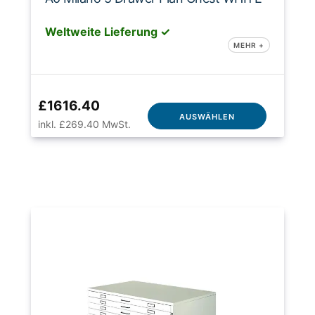
Weltweite Lieferung ✓
MEHR +
£1616.40
AUSWÄHLEN
inkl. £269.40 MwSt.