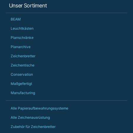
When some of the de
Unser Sortiment
changing later Matt 
could not have help
Just totally fantast
BEAM
owned and UK-manuf
should be very proud
Leuchtkästen
Would definitely, d
Planschränke
PS she uses it every
Planarchive
Zeichenbretter
Zeichentische
Conservation
Maßgefertigt
Manufacturing
Alle Papieraufbewahrungssysteme
Alle Zeichenausrüstung
Zubehör für Zeichenbretter