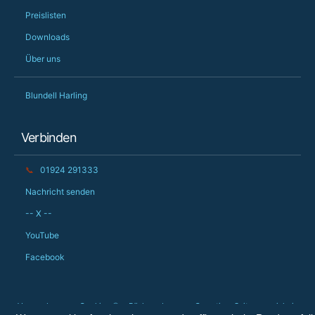
Preislisten
Downloads
Über uns
Blundell Harling
Verbinden
📞
01924 291333
Nachricht senden
-- X --
YouTube
Facebook
Verwendung von Cookies 🍪
Rücksendungen
Garantie
Seitenverzeichnis