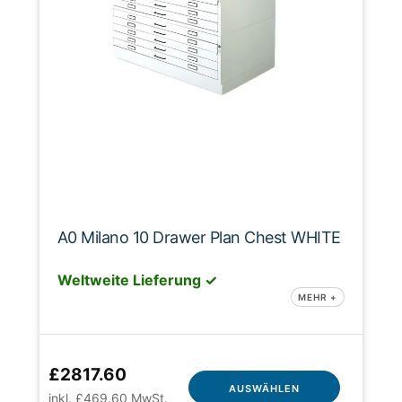
A0 Milano 10 Drawer Plan Chest WHITE
Weltweite Lieferung ✓
MEHR +
£2817.60
AUSWÄHLEN
inkl. £469.60 MwSt.