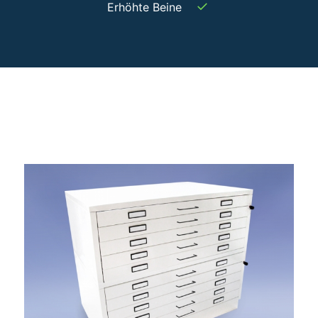
✓
Erhöhte Beine