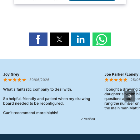
Joy Grey
Joe Parker (Lonely 
30/06/2026
25/0
What a fantastic company to deal with.
I bought a drawing
daughter's twelth bi
So helpful, friendly and patient when my drawing
questions about it a
board needed to be reconfigured.
rang the number on 
the main man Matt h
Can't recommend more highly!
They were really, re
✓ Verified
customer service th
her needs and he e
than the one I'd goo