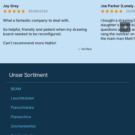
Joy Grey
Joe Parker (Lonely 
30/06/2026
25/0
What a fantastic company to deal with.
I bought a drawing
daughter's twelth bi
So helpful, friendly and patient when my drawing
questions about it a
board needed to be reconfigured.
rang the number on 
the main man Matt h
Can't recommend more highly!
They were really, re
✓ Verified
customer service th
her needs and he e
than the one I'd goo
When some of the de
Unser Sortiment
changing later Matt 
could not have help
Just totally fantast
BEAM
owned and UK-manuf
should be very proud
Leuchtkästen
Would definitely, d
Planschränke
PS she uses it every
Planarchive
Zeichenbretter