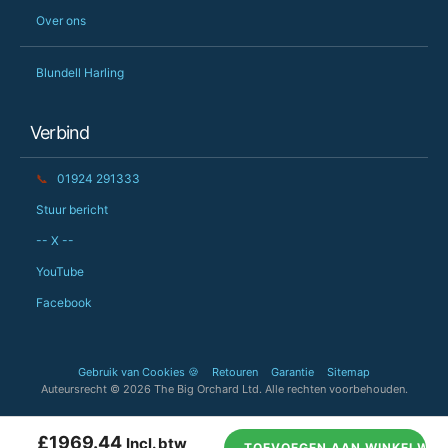
Over ons
Blundell Harling
Verbind
📞
01924 291333
Stuur bericht
-- X --
YouTube
Facebook
Gebruik van Cookies 🍪
Retouren
Garantie
Sitemap
Auteursrecht © 2026 The Big Orchard Ltd. Alle rechten voorbehouden.
£1969.44
Incl. btw
TOEVOEGEN AAN WINKELWA