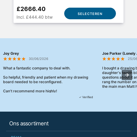
£2666.40
SELECTEREN
Incl. £444.40 btw
Joy Grey
Joe Parker (Lonely 
30/06/2026
25/0
What a fantastic company to deal with.
I bought a drawing
daughter's twelth bi
So helpful, friendly and patient when my drawing
questions about it a
board needed to be reconfigured.
rang the number on 
the main man Matt h
Can't recommend more highly!
They were really, re
✓ Verified
customer service th
her needs and he e
than the one I'd goo
When some of the de
Ons assortiment
changing later Matt 
could not have help
Just totally fantast