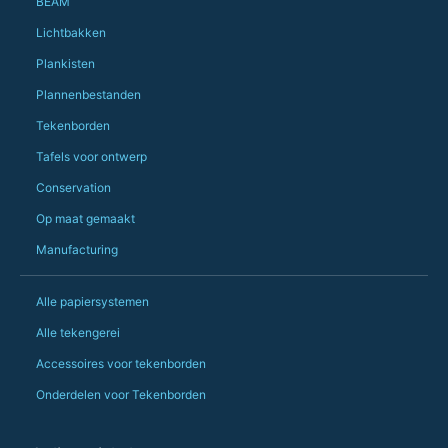
BEAM
owned and UK-manuf
should be very proud
Lichtbakken
Would definitely, d
Plankisten
PS she uses it every
Plannenbestanden
Tekenborden
Tafels voor ontwerp
Conservation
Op maat gemaakt
Manufacturing
Alle papiersystemen
Alle tekengerei
Accessoires voor tekenborden
Onderdelen voor Tekenborden