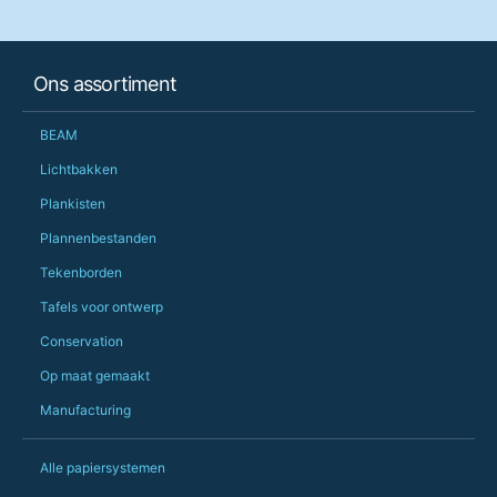
her needs and he e
than the one I'd goo
When some of the de
Ons assortiment
changing later Matt 
could not have help
Just totally fantast
BEAM
owned and UK-manuf
should be very proud
Lichtbakken
Would definitely, d
Plankisten
PS she uses it every
Plannenbestanden
Tekenborden
Tafels voor ontwerp
Conservation
Op maat gemaakt
Manufacturing
Alle papiersystemen