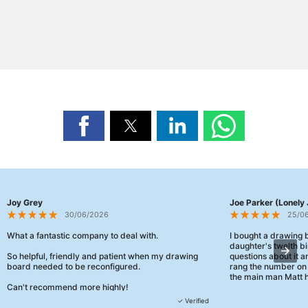
Joy Grey
Joe Parker (Lonely 
30/06/2026
25/0
What a fantastic company to deal with.
I bought a drawing
daughter's twelth bi
So helpful, friendly and patient when my drawing
questions about it a
board needed to be reconfigured.
rang the number on 
the main man Matt h
Can't recommend more highly!
They were really, re
✓ Verified
customer service th