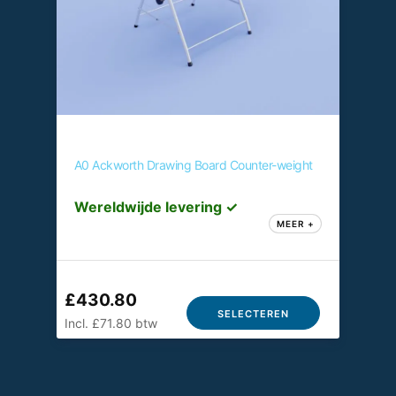
A0 Ackworth Drawing Board Counter-weight
Wereldwijde levering ✓
MEER +
£430.80
SELECTEREN
Incl. £71.80 btw