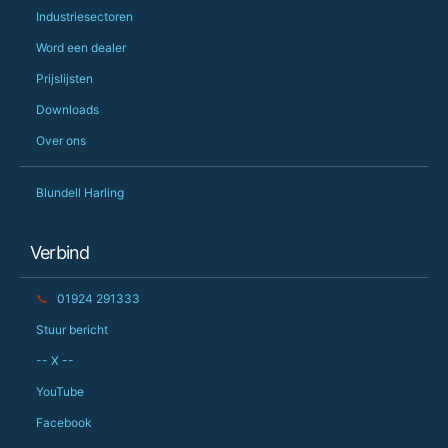
Industriesectoren
Word een dealer
Prijslijsten
Downloads
Over ons
Blundell Harling
Verbind
📞
01924 291333
Stuur bericht
-- X --
YouTube
Facebook