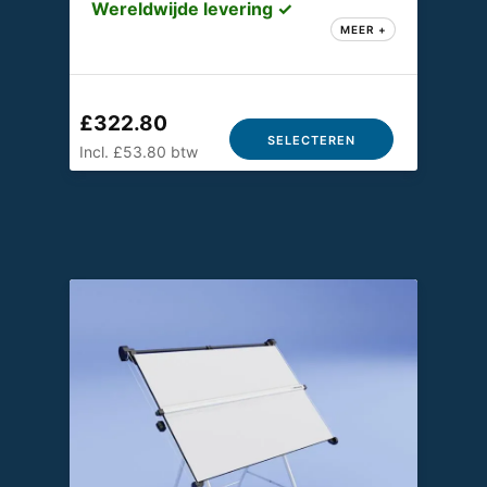
Wereldwijde levering ✓
MEER +
£322.80
SELECTEREN
Incl. £53.80 btw