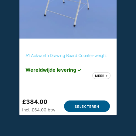
A1 Ackworth Drawing Board Counter-weight
Wereldwijde levering ✓
MEER +
£384.00
SELECTEREN
Incl. £64.00 btw