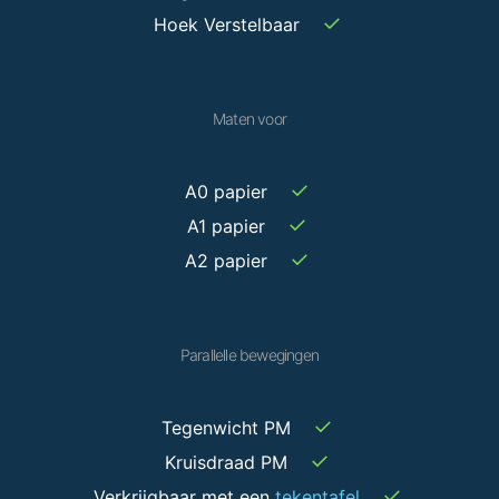
✓
Hoek Verstelbaar
Maten voor
✓
A0 papier
✓
A1 papier
✓
A2 papier
Parallelle bewegingen
✓
Tegenwicht PM
✓
Kruisdraad PM
✓
Verkrijgbaar met een
tekentafel