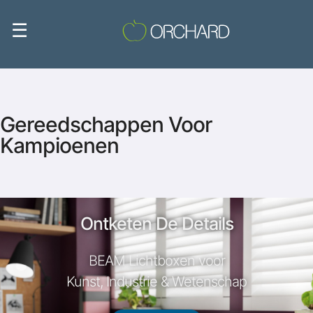
☰
Gereedschappen Voor
Kampioenen
Ontketen De Details
BEAM Lichtboxen voor
Kunst, Industrie & Wetenschap