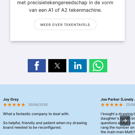
met precisietekengereedschap in de vorm
van een A1 of A2 tekenmachine.
MEER OVER TEKENTAFELS
Joy Grey
Joe Parker (Lonely 
30/06/2026
25/0
What a fantastic company to deal with.
I bought a drawing
daughter's twelth bi
So helpful, friendly and patient when my drawing
questions about it a
board needed to be reconfigured.
rang the number on 
the main man Matt h