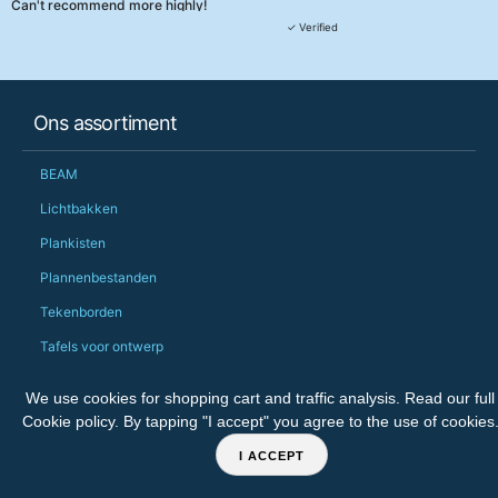
Can't recommend more highly!
They were really, re
✓ Verified
customer service th
her needs and he e
than the one I'd goo
When some of the de
Ons assortiment
changing later Matt 
could not have help
Just totally fantast
BEAM
owned and UK-manuf
should be very proud
Lichtbakken
Would definitely, d
Plankisten
PS she uses it every
Plannenbestanden
Tekenborden
Tafels voor ontwerp
Conservation
We use cookies for shopping cart and traffic analysis. Read our full
Op maat gemaakt
Cookie policy
. By tapping "I accept" you agree to the use of cookies
Manufacturing
I ACCEPT