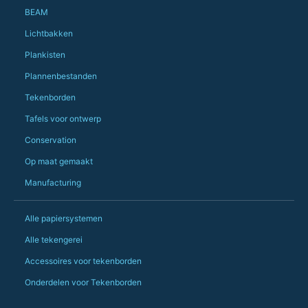
Just totally fantast
BEAM
owned and UK-manuf
should be very proud
Lichtbakken
Would definitely, d
Plankisten
PS she uses it every
Plannenbestanden
Tekenborden
Tafels voor ontwerp
Conservation
Op maat gemaakt
Manufacturing
Alle papiersystemen
Alle tekengerei
Accessoires voor tekenborden
Onderdelen voor Tekenborden