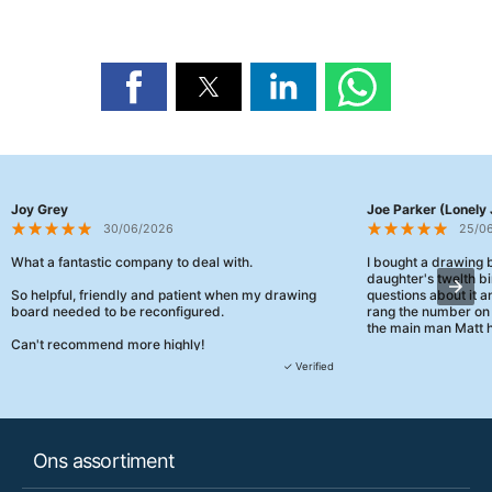
Joy Grey
Joe Parker (Lonely 
30/06/2026
25/0
What a fantastic company to deal with.
I bought a drawing
daughter's twelth bi
So helpful, friendly and patient when my drawing
questions about it a
board needed to be reconfigured.
rang the number on 
the main man Matt h
Can't recommend more highly!
They were really, re
✓ Verified
customer service th
her needs and he e
than the one I'd goo
When some of the de
Ons assortiment
changing later Matt 
could not have help