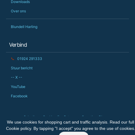
Downloads
Over ons
Blundell Harling
Verbind
📞
01924 291333
Stuur bericht
-- X --
YouTube
Facebook
Gebruik van Cookies 🍪
Retouren
Garantie
Sitemap
We use cookies for shopping cart and traffic analysis. Read our full
Auteursrecht © 2026 The Big Orchard Ltd. Alle rechten voorbehouden.
Cookie policy
. By tapping "I accept" you agree to the use of cookies