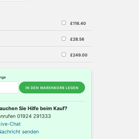
£116.40
£28.56
£249.00
nge
IN DEN WARENKORB LEGEN
auchen Sie Hilfe beim Kauf?
anrufen 01924 291333
Live-Chat
Nachricht senden