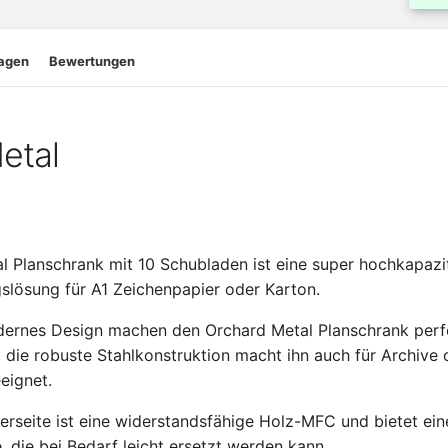
ragen
Bewertungen
etal
l Planschrank mit 10 Schubladen ist eine super hochkapazi
lösung für A1 Zeichenpapier oder Karton.
dernes Design machen den Orchard Metal Planschrank perfe
d die robuste Stahlkonstruktion macht ihn auch für Archive
eignet.
erseite ist eine widerstandsfähige Holz-MFC und bietet ei
 die bei Bedarf leicht ersetzt werden kann.