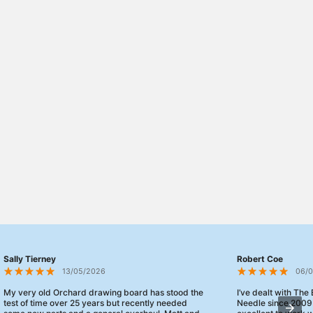
Sally Tierney
Robert Coe
13/05/2026
06/
My very old Orchard drawing board has stood the
I’ve dealt with The
test of time over 25 years but recently needed
Needle since 2009