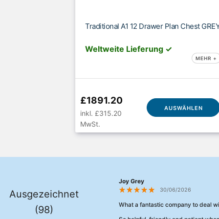
Traditional A1 12 Drawer Plan Chest GRE
Weltweite Lieferung ✓
MEHR +
£1891.20
AUSWÄHLEN
inkl. £315.20
MwSt.
Joy Grey
30/06/2026
Ausgezeichnet
What a fantastic company to deal wi
(98)