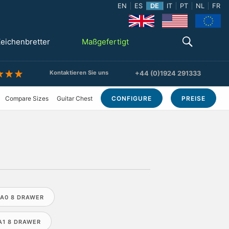
EN
ES
DE
IT
PT
NL
FR
eichenbretter
Maßgefertigt
Kontaktieren Sie uns
+44 (0)1924 291333
Compare Sizes
Guitar Chest
CONFIGURE
PREISE
A0 8 DRAWER
A1 8 DRAWER