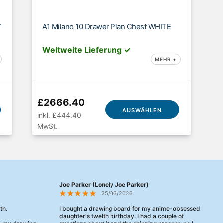
Y
A1 Milano 10 Drawer Plan Chest WHITE
Weltweite Lieferung ✓
MEHR +
£2666.40
AUSWÄHLEN
inkl. £444.40
MwSt.
Joe Parker (Lonely Joe Parker)
25/06/2026
th.
I bought a drawing board for my anime-obsessed
daughter's twelth birthday. I had a couple of