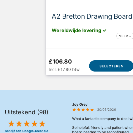
A2 Bretton Drawing Board
Wereldwijde levering ✓
MEER +
£106.80
SELECTEREN
Incl. £17.80 btw
Joy Grey
30/06/2026
Uitstekend (98)
What a fantastic company to deal wi
So helpful, friendly and patient wh
schrijf een Google-recensie
board needed to be reconfigured.