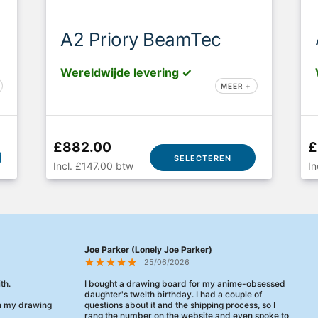
A2 Priory BeamTec
Wereldwijde levering ✓
MEER +
£882.00
£
SELECTEREN
Incl. £147.00 btw
In
Joe Parker (Lonely Joe Parker)
25/06/2026
th.
I bought a drawing board for my anime-obsessed
daughter's twelth birthday. I had a couple of
en my drawing
questions about it and the shipping process, so I
rang the number on the website and even spoke to