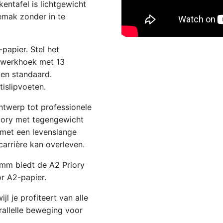
entafel is lichtgewicht
emak zonder in te
papier. Stel het
e werkhoek met 13
len standaard.
tislipvoeten.
ntwerp tot professionele
riory met tegengewicht
 met een levenslange
carrière kan overleven.
mm biedt de A2 Priory
r A2-papier.
jl je profiteert van alle
allelle beweging voor