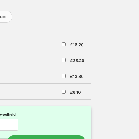
 PM
£16.20
£25.20
£13.80
£8.10
veelheid