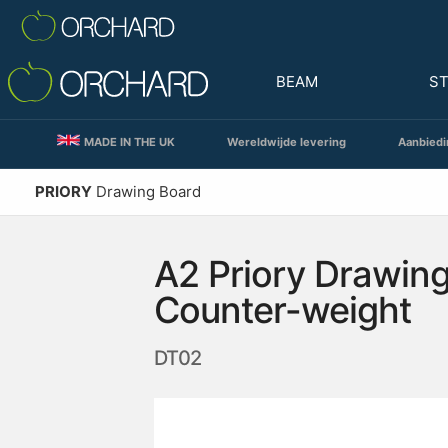
BEAM
S
MADE IN THE UK
Wereldwijde levering
Aanbiedi
PRIORY
Drawing Board
A2 Priory Drawin
Counter-weight
DT02