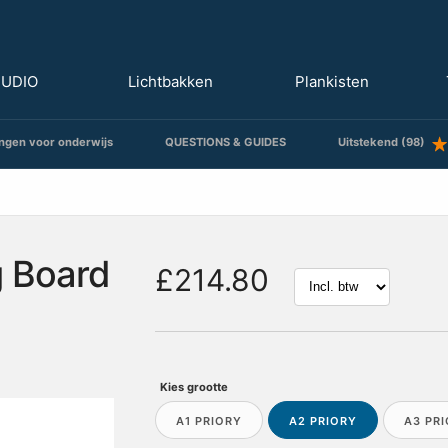
TUDIO
Lichtbakken
Plankisten
ngen voor onderwijs
QUESTIONS & GUIDES
Uitstekend (98)
g Board
£214.80
Kies grootte
A1 PRIORY
A2 PRIORY
A3 PR