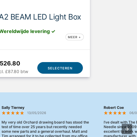
A2 BEAM LED Light Box
Wereldwijde levering ✓
MEER +
526.80
SELECTEREN
cl. £87.80 btw
Sally Tierney
Robert Coe
13/05/2026
06/
My very old Orchard drawing board has stood the
I’ve dealt with The
test of time over 25 years but recently needed
Needle since 2009
some new parts and a general overhaul. Matt and
excellent to work 
Tim arranged for it to be collected from my office,
manufacturer with 