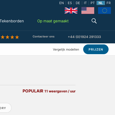
EN
ES
DE
IT
PT
NL
FR
Tekenborden
Op maat gemaakt
Contacteer ons
+44 (0)1924 291333
Vergelijk modellen
PRIJZEN
POPULAIR
11 weergaven / uur
IORY