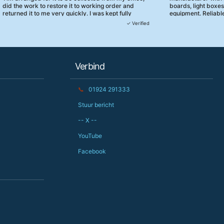
did the work to restore it to working order and
boards, light boxe
returned it to me very quickly. I was kept fully
equipment. Reliable
informed and they turned up when they said they
clearly focused on
✓ Verified
would. 10/10 for customer service!
service.
Verbind
📞
01924 291333
Stuur bericht
-- X --
YouTube
Facebook