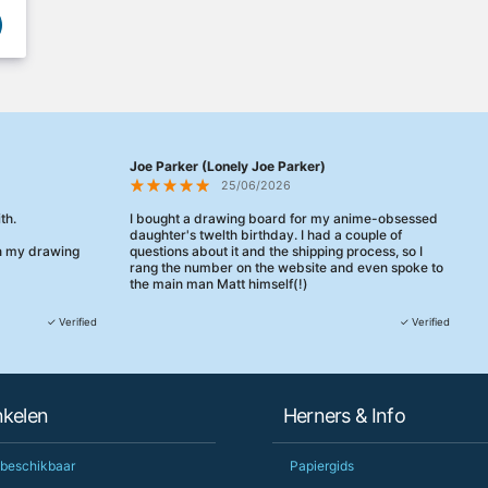
Joe Parker (Lonely Joe Parker)
25/06/2026
th.
I bought a drawing board for my anime-obsessed
daughter's twelth birthday. I had a couple of
en my drawing
questions about it and the shipping process, so I
rang the number on the website and even spoke to
the main man Matt himself(!)
They were really, really helpful, maybe the best
✓ Verified
✓ Verified
customer service this decade. We talked through
her needs and he even suggested a cheaper model
than the one I'd googled. Just incredible.
When some of the delivery logistics needed
nkelen
Herners & Info
changing later Matt called me back and literally
could not have helped more.
Just totally fantastic service and quality from a UK-
 beschikbaar
Papiergids
owned and UK-manufacturing business. Yorkshire