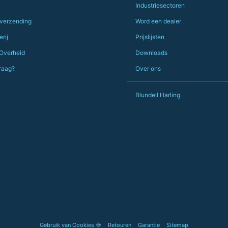
should be very proud of this lot. Proper grafters.
Industriesectoren
Would definitely, definitely recommend again.
 verzending
Word een dealer
PS she uses it every day😅🎨🖌️
rij
Prijslijsten
 Overheid
Downloads
raag?
Over ons
Blundell Harling
Gebruik van Cookies 🍪
Retouren
Garantie
Sitemap