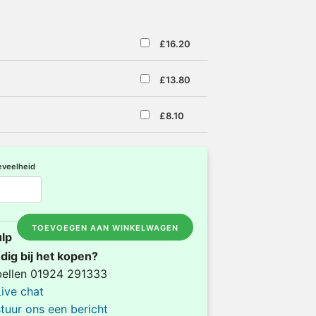
£16.20
£13.80
£8.10
veelheid
TOEVOEGEN AAN WINKELWAGEN
lp
dig bij het kopen?
bellen 01924 291333
Live chat
stuur ons een bericht