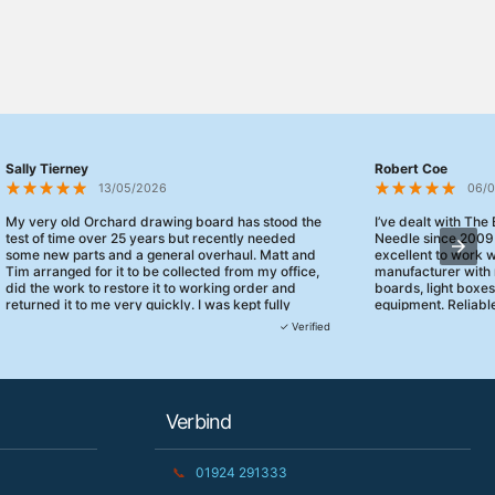
Sally Tierney
Robert Coe
13/05/2026
06/
My very old Orchard drawing board has stood the
I’ve dealt with The
test of time over 25 years but recently needed
Needle since 2009
some new parts and a general overhaul. Matt and
excellent to work 
Tim arranged for it to be collected from my office,
manufacturer with 
did the work to restore it to working order and
boards, light boxe
returned it to me very quickly. I was kept fully
equipment. Reliable
informed and they turned up when they said they
clearly focused on
✓ Verified
would. 10/10 for customer service!
service.
Verbind
📞
01924 291333