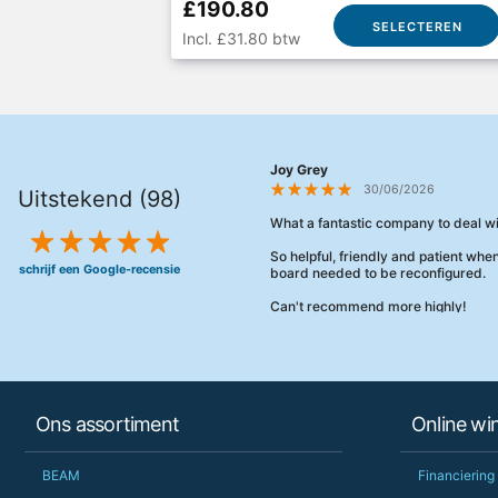
£190.80
SELECTEREN
Incl. £31.80 btw
Joy Grey
30/06/2026
Uitstekend (98)
What a fantastic company to deal wi
So helpful, friendly and patient wh
schrijf een Google-recensie
board needed to be reconfigured.
Can't recommend more highly!
Ons assortiment
Online wi
BEAM
Financiering