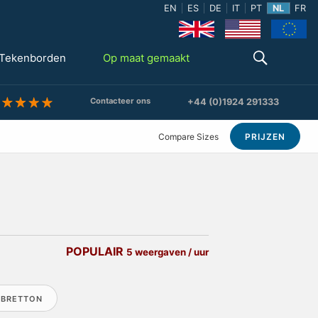
EN
ES
DE
IT
PT
NL
FR
Tekenborden
Op maat gemaakt
Contacteer ons
+44 (0)1924 291333
Compare Sizes
PRIJZEN
POPULAIR
5 weergaven / uur
 BRETTON