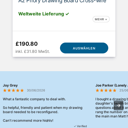
A2 Priory Drawing Board Cross-wire
Weltweite Lieferung ✓
MEHR +
£190.80
AUSWÄHLEN
inkl. £31.80 MwSt.
Joy Grey
Joe Parker (Lonely 
30/06/2026
25/0
What a fantastic company to deal with.
I bought a drawing
daughter's twelth bi
So helpful, friendly and patient when my drawing
questions about it a
board needed to be reconfigured.
rang the number on 
the main man Matt h
Can't recommend more highly!
They were really, re
✓ Verified