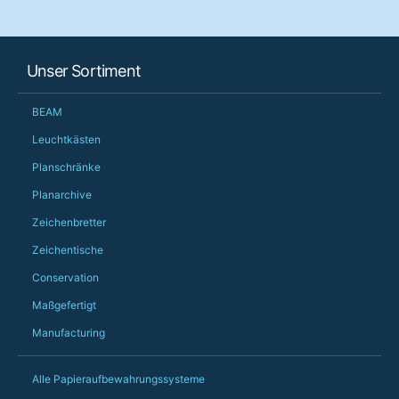
customer service th
her needs and he e
than the one I'd goo
When some of the de
Unser Sortiment
changing later Matt 
could not have help
Just totally fantast
BEAM
owned and UK-manuf
should be very proud
Leuchtkästen
Would definitely, d
Planschränke
PS she uses it every
Planarchive
Zeichenbretter
Zeichentische
Conservation
Maßgefertigt
Manufacturing
Alle Papieraufbewahrungssysteme