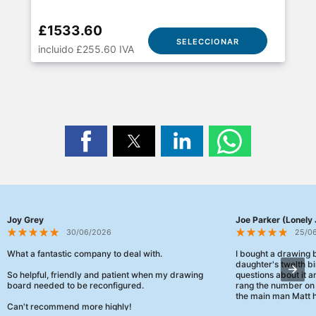
£1533.60
SELECCIONAR
incluido £255.60 IVA
Joy Grey
Joe Parker (Lonely 
30/06/2026
25/0
What a fantastic company to deal with.
I bought a drawing
daughter's twelth bi
So helpful, friendly and patient when my drawing
questions about it a
board needed to be reconfigured.
rang the number on 
the main man Matt h
Can't recommend more highly!