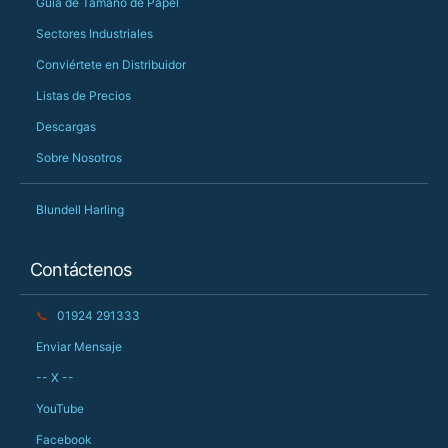
Guía de Tamaño de Papel
Sectores Industriales
Conviértete en Distribuidor
Listas de Precios
Descargas
Sobre Nosotros
Blundell Harling
Contáctenos
📞
01924 291333
Enviar Mensaje
-- X --
YouTube
Facebook