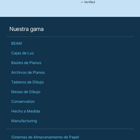
They were really, re
✓ Verified
customer service th
her needs and he e
than the one I'd goo
When some of the de
Nuestra gama
changing later Matt 
could not have help
Just totally fantast
BEAM
owned and UK-manuf
should be very proud
Cajas de Luz
Would definitely, d
Baúles de Planos
PS she uses it every
Archivos de Planos
Tableros de Dibujo
Mesas de Dibujo
Conservation
Hecho a Medida
Manufacturing
Sistemas de Almacenamiento de Papel