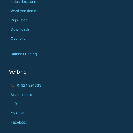
Industriesectoren
Word een dealer
Prijslijsten
Downloads
Over ons
Blundell Harling
Verbind
📞
01924 291333
Stuur bericht
-- X --
YouTube
Facebook