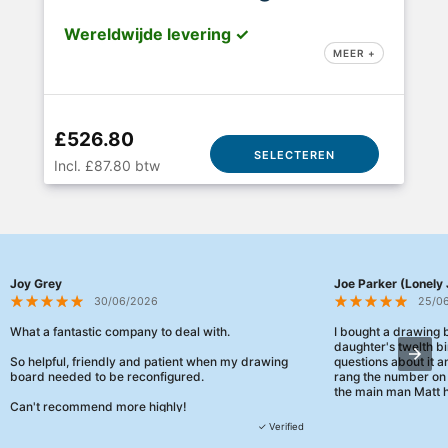
Wereldwijde levering ✓
MEER +
£526.80
SELECTEREN
Incl. £87.80 btw
Joy Grey
Joe Parker (Lonely 
30/06/2026
25/0
What a fantastic company to deal with.
I bought a drawing
daughter's twelth bi
So helpful, friendly and patient when my drawing
questions about it a
board needed to be reconfigured.
rang the number on 
the main man Matt h
Can't recommend more highly!
They were really, re
✓ Verified
customer service th