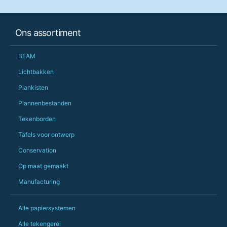
her needs and he e
than the one I'd goo
When some of the de
Ons assortiment
changing later Matt 
could not have help
Just totally fantast
BEAM
owned and UK-manuf
should be very proud
Lichtbakken
Would definitely, d
Plankisten
PS she uses it every
Plannenbestanden
Tekenborden
Tafels voor ontwerp
Conservation
Op maat gemaakt
Manufacturing
Alle papiersystemen
Alle tekengerei