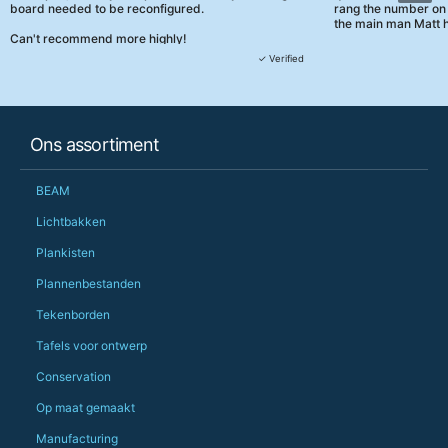
board needed to be reconfigured.
rang the number on 
the main man Matt h
Can't recommend more highly!
They were really, re
✓ Verified
customer service th
her needs and he e
than the one I'd goo
When some of the de
Ons assortiment
changing later Matt 
could not have help
Just totally fantast
BEAM
owned and UK-manuf
should be very proud
Lichtbakken
Would definitely, d
Plankisten
PS she uses it every
Plannenbestanden
Tekenborden
Tafels voor ontwerp
Conservation
Op maat gemaakt
Manufacturing