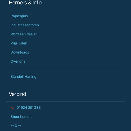
Herners & Info
Papiergids
Industriesectoren
Word een dealer
Prijslijsten
Downloads
Over ons
Blundell Harling
Verbind
📞
01924 291333
Stuur bericht
-- X --