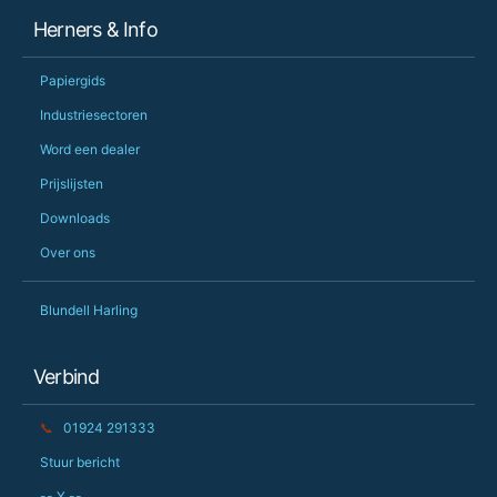
Herners & Info
Papiergids
Industriesectoren
Word een dealer
Prijslijsten
Downloads
Over ons
Blundell Harling
Verbind
📞
01924 291333
Stuur bericht
-- X --