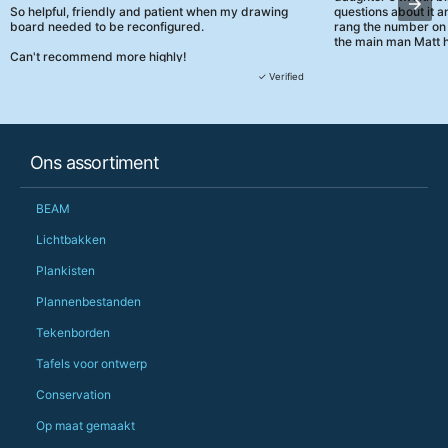
So helpful, friendly and patient when my drawing
questions about it a
board needed to be reconfigured.
rang the number on 
the main man Matt h
Can't recommend more highly!
They were really, re
✓ Verified
customer service th
her needs and he e
than the one I'd goo
When some of the de
Ons assortiment
changing later Matt 
could not have help
Just totally fantast
BEAM
owned and UK-manuf
should be very proud
Lichtbakken
Would definitely, d
Plankisten
PS she uses it every
Plannenbestanden
Tekenborden
Tafels voor ontwerp
Conservation
Op maat gemaakt