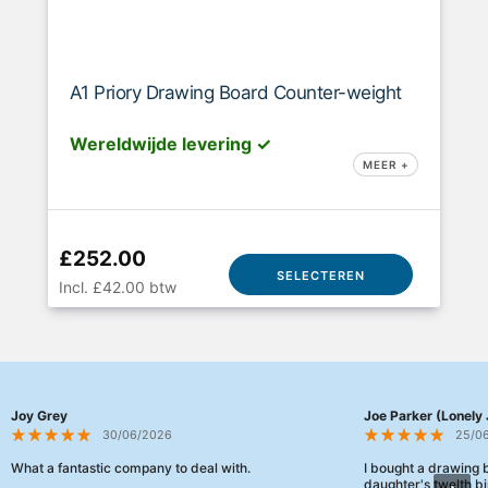
A1 Priory Drawing Board Counter-weight
Wereldwijde levering ✓
MEER +
£252.00
SELECTEREN
Incl. £42.00 btw
Joy Grey
Joe Parker (Lonely 
30/06/2026
25/0
What a fantastic company to deal with.
I bought a drawing
daughter's twelth bi