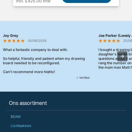
Incl. £425.00 btw
Joy Grey
Joe Parker (Lonely 
30/06/2026
25/0
What a fantastic company to deal with.
I bought a drawing
daughter's twelth bi
So helpful, friendly and patient when my drawing
questions about it a
board needed to be reconfigured.
rang the number on 
the main man Matt h
Can't recommend more highly!
They were really, re
✓ Verified
customer service th
her needs and he e
than the one I'd goo
When some of the de
Ons assortiment
changing later Matt 
could not have help
Just totally fantast
BEAM
owned and UK-manuf
should be very proud
Lichtbakken
Would definitely, d