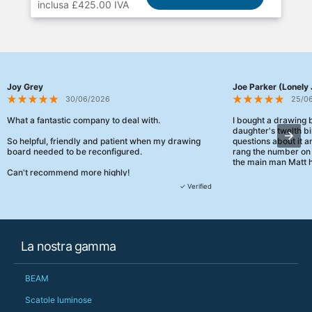
inclusa £425.00 IVA
Joy Grey
Joe Parker (Lonely 
30/06/2026
25/0
What a fantastic company to deal with.
I bought a drawing
daughter's twelth bi
So helpful, friendly and patient when my drawing
questions about it a
board needed to be reconfigured.
rang the number on 
the main man Matt h
Can't recommend more highly!
They were really, re
✓ Verified
customer service th
her needs and he e
than the one I'd goo
When some of the de
La nostra gamma
changing later Matt 
could not have help
Just totally fantast
BEAM
owned and UK-manuf
should be very proud
Scatole luminose
Would definitely, d