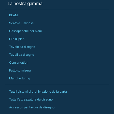
La nostra gamma
changing later Matt 
could not have help
Just totally fantast
BEAM
owned and UK-manuf
should be very proud
Scatole luminose
Would definitely, d
Cassapanche per piani
PS she uses it every
File di piani
Tavole da disegno
Tavoli da disegno
Conservation
Fatto su misura
Manufacturing
Tutti i sistemi di archiviazione della carta
Tutta l'attrezzatura da disegno
Accessori per tavole da disegno