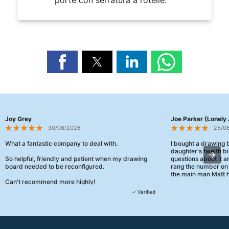
porte con serratura a rotelle.
Joy Grey
Joe Parker (Lonely 
30/06/2026
25/0
What a fantastic company to deal with.
I bought a drawing
daughter's twelth bi
So helpful, friendly and patient when my drawing
questions about it a
board needed to be reconfigured.
rang the number on 
the main man Matt h
Can't recommend more highly!
They were really, re
✓ Verified
customer service th
her needs and he e
than the one I'd goo
When some of the de