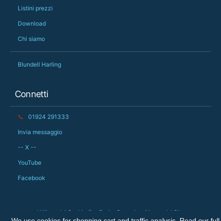
Listini prezzi
Download
Chi siamo
Blundell Harling
Connetti
📞
01924 291333
Invia messaggio
-- X --
YouTube
Facebook
Utilizzo dei Cookie 🍪
Resi
Garanzia
Mappa del Sito
We use cookies for shopping cart and traffic analysis. Read our full
Diritti d'Autore © 2026 The Big Orchard Ltd. Tutti i diritti riservati.