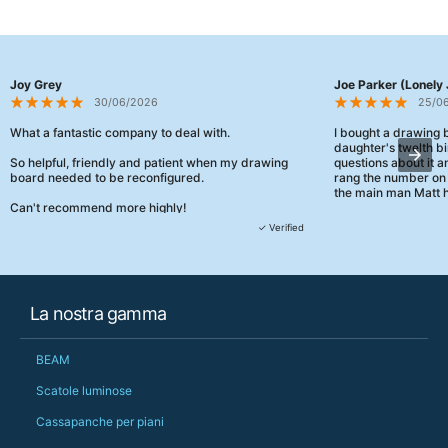
Joy Grey
Joe Parker (Lonely 
30/06/2026
25/0
What a fantastic company to deal with.
I bought a drawing
daughter's twelth bi
So helpful, friendly and patient when my drawing
questions about it a
board needed to be reconfigured.
rang the number on 
the main man Matt h
Can't recommend more highly!
They were really, re
✓ Verified
customer service th
her needs and he e
than the one I'd goo
When some of the de
La nostra gamma
changing later Matt 
could not have help
Just totally fantast
BEAM
owned and UK-manuf
should be very proud
Scatole luminose
Would definitely, d
Cassapanche per piani
PS she uses it every