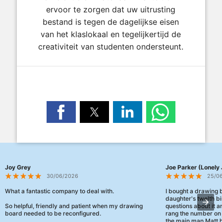
ervoor te zorgen dat uw uitrusting
bestand is tegen de dagelijkse eisen
van het klaslokaal en tegelijkertijd de
creativiteit van studenten ondersteunt.
Joy Grey
Joe Parker (Lonely 
30/06/2026
25/0
What a fantastic company to deal with.
I bought a drawing
daughter's twelth bi
So helpful, friendly and patient when my drawing
questions about it a
board needed to be reconfigured.
rang the number on 
the main man Matt h