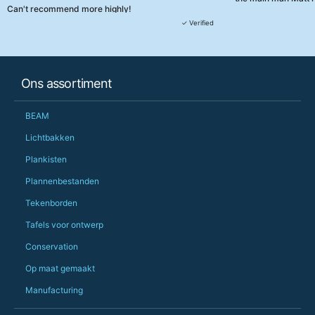
Can't recommend more highly!
They were really, re
✓ Verified
customer service th
her needs and he e
than the one I'd goo
When some of the de
Ons assortiment
changing later Matt 
could not have help
Just totally fantast
BEAM
owned and UK-manuf
should be very proud
Lichtbakken
Would definitely, d
Plankisten
PS she uses it every
Plannenbestanden
Tekenborden
Tafels voor ontwerp
Conservation
Op maat gemaakt
Manufacturing