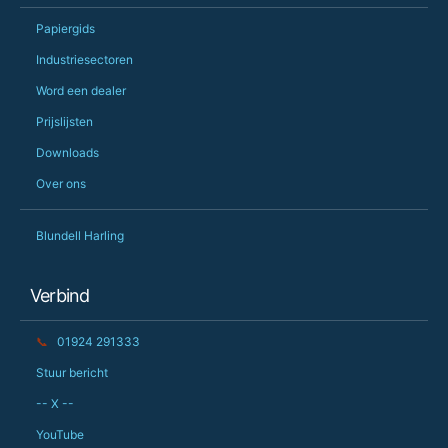
Papiergids
Industriesectoren
Word een dealer
Prijslijsten
Downloads
Over ons
Blundell Harling
Verbind
📞
01924 291333
Stuur bericht
-- X --
YouTube