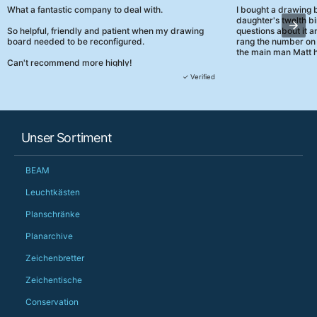
What a fantastic company to deal with.
I bought a drawing
daughter's twelth bi
So helpful, friendly and patient when my drawing
questions about it a
board needed to be reconfigured.
rang the number on 
the main man Matt h
Can't recommend more highly!
They were really, re
✓ Verified
customer service th
her needs and he e
than the one I'd goo
When some of the de
Unser Sortiment
changing later Matt 
could not have help
Just totally fantast
BEAM
owned and UK-manuf
should be very proud
Leuchtkästen
Would definitely, d
Planschränke
PS she uses it every
Planarchive
Zeichenbretter
Zeichentische
Conservation