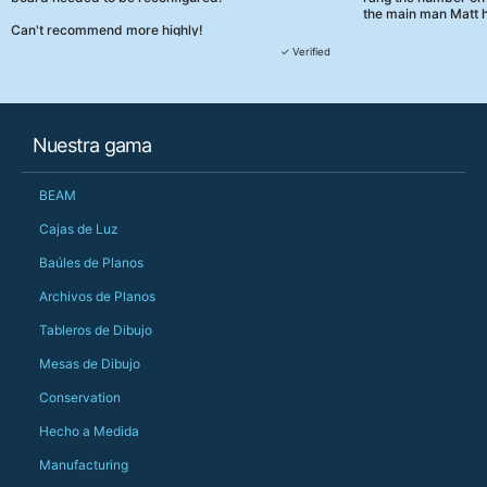
the main man Matt h
Can't recommend more highly!
They were really, re
✓ Verified
customer service th
her needs and he e
than the one I'd goo
When some of the de
Nuestra gama
changing later Matt 
could not have help
Just totally fantast
BEAM
owned and UK-manuf
should be very proud
Cajas de Luz
Would definitely, d
Baúles de Planos
PS she uses it every
Archivos de Planos
Tableros de Dibujo
Mesas de Dibujo
Conservation
Hecho a Medida
Manufacturing