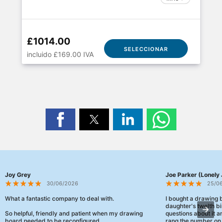
£1014.00
SELECCIONAR
incluido £169.00 IVA
Joy Grey
Joe Parker (Lonely 
30/06/2026
25/0
What a fantastic company to deal with.
I bought a drawing
daughter's twelth bi
So helpful, friendly and patient when my drawing
questions about it a
board needed to be reconfigured.
rang the number on 