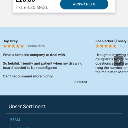
AUSWÄHLEN
inkl. £4.80 MwSt.
Joy Grey
Joe Parker (Lonely 
30/06/2026
25/0
What a fantastic company to deal with.
I bought a drawing
daughter's twelth bi
So helpful, friendly and patient when my drawing
questions about it a
board needed to be reconfigured.
rang the number on 
the main man Matt h
Can't recommend more highly!
They were really, re
✓ Verified
customer service th
her needs and he e
than the one I'd goo
When some of the de
Unser Sortiment
changing later Matt 
could not have help
Just totally fantast
BEAM
owned and UK-manuf
should be very proud