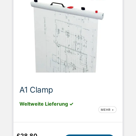
A1 Clamp
Weltweite Lieferung ✓
MEHR +
£28.80