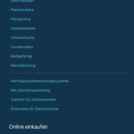
Leuchtkästen
Would definitely, d
Planschränke
PS she uses it every
Planarchive
Zeichenbretter
Zeichentische
Conservation
Maßgefertigt
Manufacturing
Alle Papieraufbewahrungssysteme
Alle Zeichenausrüstung
Zubehör für Zeichenbretter
Ersatzteile für Zeichentische
Online einkaufen