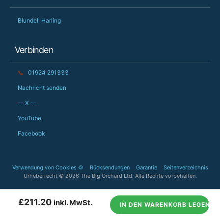
Blundell Harling
Verbinden
📞
01924 291333
Nachricht senden
-- X --
YouTube
Facebook
Verwendung von Cookies 🍪
Rücksendungen
Garantie
Seitenverzeichnis
Urheberrecht © 2026 The Big Orchard Ltd. Alle Rechte vorbehalten.
£211.20
inkl. MwSt.
IN DEN WARENKORB LEGEN