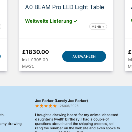
A0 BEAM Pro LED Light Table
Weltweite Lieferung ✓
MEHR +
£1830.00
£
AUSWÄHLEN
inkl. £305.00
in
MwSt.
M
Joe Parker (Lonely Joe Parker)
25/06/2026
th.
I bought a drawing board for my anime-obsessed
daughter's twelth birthday. I had a couple of
en my drawing
questions about it and the shipping process, so I
rang the number on the website and even spoke to