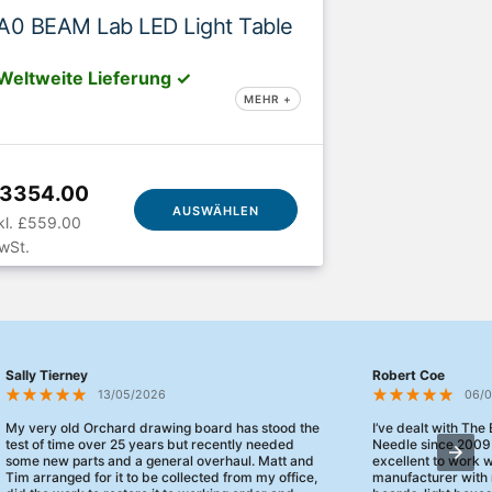
A0 BEAM Lab LED Light Table
Weltweite Lieferung ✓
MEHR +
3354.00
AUSWÄHLEN
kl. £559.00
wSt.
Sally Tierney
Robert Coe
13/05/2026
06/
My very old Orchard drawing board has stood the
I’ve dealt with The
test of time over 25 years but recently needed
Needle since 2009
some new parts and a general overhaul. Matt and
excellent to work 
Tim arranged for it to be collected from my office,
manufacturer with 