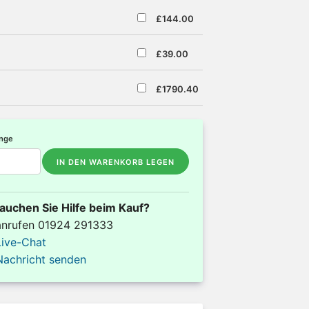
£144.00
£39.00
£1790.40
nge
IN DEN WARENKORB LEGEN
auchen Sie Hilfe beim Kauf?
anrufen 01924 291333
Live-Chat
Nachricht senden