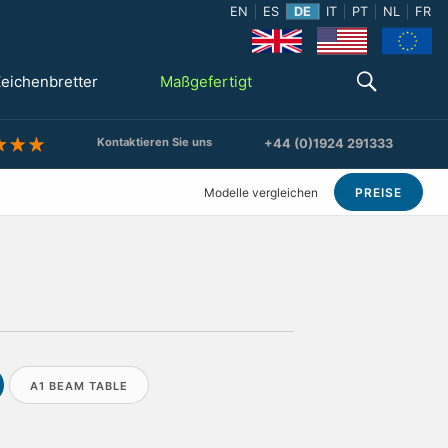
EN
ES
DE
IT
PT
NL
FR
eichenbretter
Maßgefertigt
Kontaktieren Sie uns
+44 (0)1924 291333
Modelle vergleichen
PREISE
A1 BEAM TABLE