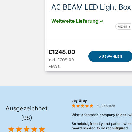
A0 BEAM LED Light Box
Weltweite Lieferung ✓
MEHR +
£1248.00
AUSWÄHLEN
inkl. £208.00
MwSt.
Joy Grey
30/06/2026
Ausgezeichnet
What a fantastic company to deal wi
(98)
So helpful, friendly and patient wh
board needed to be reconfigured.