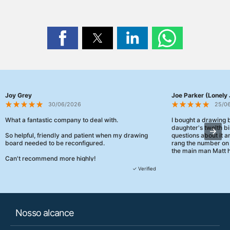
Joy Grey
Joe Parker (Lonely 
30/06/2026
25/0
What a fantastic company to deal with.
I bought a drawing
daughter's twelth bi
So helpful, friendly and patient when my drawing
questions about it a
board needed to be reconfigured.
rang the number on 
the main man Matt h
Can't recommend more highly!
They were really, re
✓ Verified
customer service th
her needs and he e
than the one I'd goo
When some of the de
Nosso alcance
changing later Matt 
could not have help