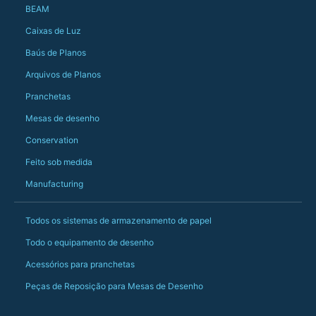
Just totally fantast
BEAM
owned and UK-manuf
should be very proud
Caixas de Luz
Would definitely, d
Baús de Planos
PS she uses it every
Arquivos de Planos
Pranchetas
Mesas de desenho
Conservation
Feito sob medida
Manufacturing
Todos os sistemas de armazenamento de papel
Todo o equipamento de desenho
Acessórios para pranchetas
Peças de Reposição para Mesas de Desenho