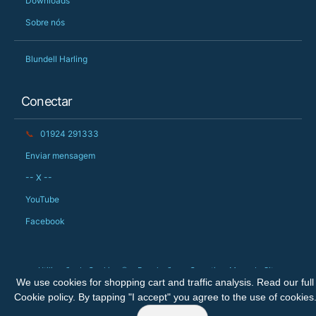
Downloads
Sobre nós
Blundell Harling
Conectar
📞
01924 291333
Enviar mensagem
-- X --
YouTube
Facebook
Utilização de Cookies 🍪
Devoluções
Garantia
Mapa do Site
We use cookies for shopping cart and traffic analysis. Read our full
Direitos Autorais © 2026 The Big Orchard Ltd. Todos os direitos reservados.
Cookie policy
. By tapping "I accept" you agree to the use of cookies