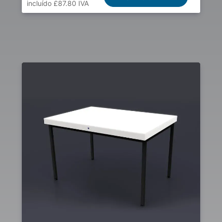
incluído £87.80 IVA