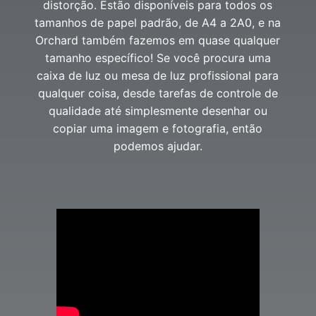
distorção. Estão disponíveis para todos os
tamanhos de papel padrão, de A4 a 2A0, e na
Orchard também fazemos em quase qualquer
tamanho específico! Se você procura uma
caixa de luz ou mesa de luz profissional para
qualquer coisa, desde tarefas de controle de
qualidade até simplesmente desenhar ou
copiar uma imagem e fotografia, então
podemos ajudar.