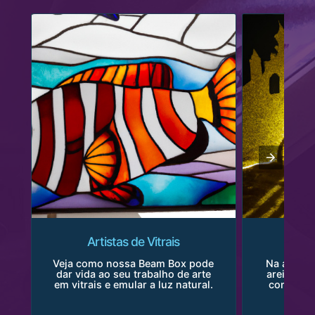
Artistas de Vitrais
Ar
Veja como nossa Beam Box pode
Na arte pe
dar vida ao seu trabalho de arte
areia real
em vitrais e emular a luz natural.
como nos