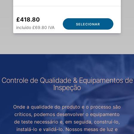
£418.80
SELECIONAR
incluído £69.80 IVA
Controle de Qualidade & Equipamentos de
Inspeção
Onde a qualidade do produto e o processo são
críticos, podemos desenvolver o equipamento
de teste necessário e, em seguida, construí-lo,
instalá-lo e validá-lo. Nossos mesas de luz e