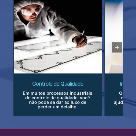
Controle de Qualidade
Inspeç
Em muitos processos industriais
Quando 
de controle de qualidade, você
defeit
não pode se dar ao luxo de
ajudar a i
perder um detalhe.