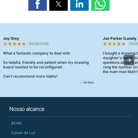
Joy Grey
Joe Parker (Lonely 
30/06/2026
25/0
What a fantastic company to deal with.
I bought a drawing
daughter's twelth bi
So helpful, friendly and patient when my drawing
questions about it a
board needed to be reconfigured.
rang the number on 
the main man Matt h
Can't recommend more highly!
They were really, re
✓ Verified
customer service th
her needs and he e
than the one I'd goo
When some of the de
Nosso alcance
changing later Matt 
could not have help
Just totally fantast
BEAM
owned and UK-manuf
should be very proud
Caixas de Luz
Would definitely, d