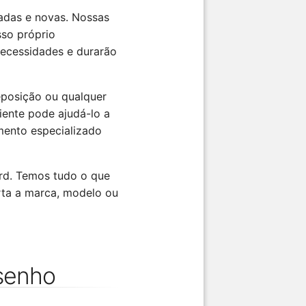
adas e novas. Nossas
so próprio
necessidades e durarão
eposição ou qualquer
iente pode ajudá-lo a
mento especializado
ard. Temos tudo o que
rta a marca, modelo ou
senho