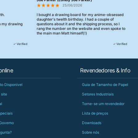
25/06/2026
th.
I bought a drawing board for my anime-obsessed
daughter's twelth birthday. I had a couple of
en my drawing
questions about it and the shipping process, so I
rang the number on the website and even spoke to
the main man Matt himself(!)
They were really, really helpful, maybe the best
✓ Verified
✓ Verified
customer service this decade. We talked through
her needs and he even suggested a cheaper model
than the one I'd googled. Just incredible.
When some of the delivery logistics needed
nline
Revendedores & Info
changing later Matt called me back and literally
could not have helped more.
Just totally fantastic service and quality from a UK-
to Disponível
Guia de Tamanho de Papel
owned and UK-manufacturing business. Yorkshire
should be very proud of this lot. Proper grafters.
 site
Setores Industriais
Would definitely, definitely recommend again.
al
Torne-se um revendedor
PS she uses it every day😅🎨🖌️
speciais
Lista de preços
Governo
Downloads
gunta?
Sobre nós