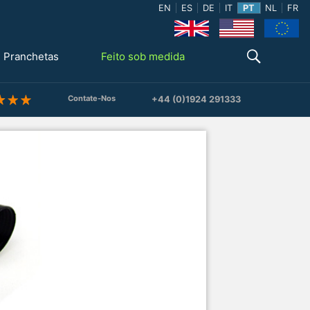
EN
ES
DE
IT
PT
NL
FR
Pranchetas
Feito sob medida
Contate-Nos
+44 (0)1924 291333