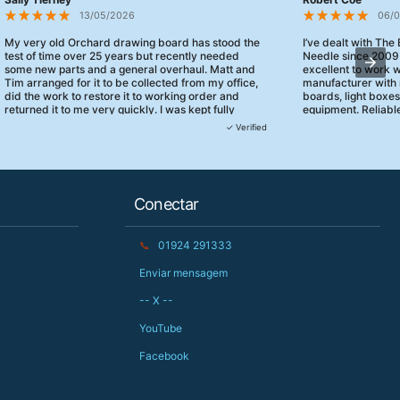
13/05/2026
06/
My very old Orchard drawing board has stood the
I’ve dealt with The
test of time over 25 years but recently needed
Needle since 2009
some new parts and a general overhaul. Matt and
excellent to work 
Tim arranged for it to be collected from my office,
manufacturer with 
did the work to restore it to working order and
boards, light boxe
returned it to me very quickly. I was kept fully
equipment. Reliable
informed and they turned up when they said they
clearly focused on
✓ Verified
would. 10/10 for customer service!
service.
Conectar
📞
01924 291333
Enviar mensagem
-- X --
YouTube
Facebook