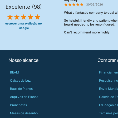
30/06/2026
Excelente (98)
What a fantastic company to deal wi
So helpful, friendly and patient wh
escrever uma avaliação no
board needed to be reconfigured.
Google
Can't recommend more highly!
Nosso alcance
Comprar o
BEAM
Financiamen
Caixas de Luz
Pesquisar no
Baús de Planos
Envio Mundi
Arquivos de Planos
Galeria de E
Pranchetas
Educação e 
Mesas de desenho
Tem uma per