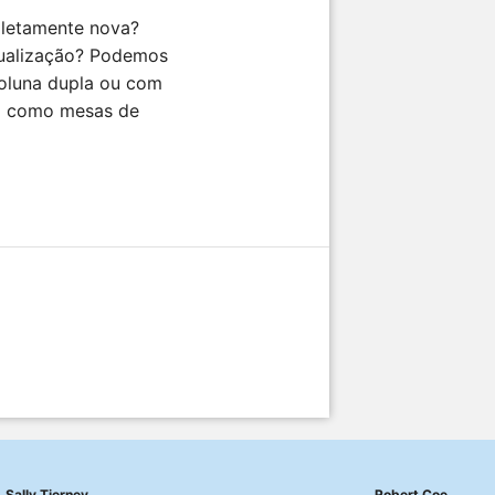
letamente nova?
tualização? Podemos
oluna dupla ou com
m como mesas de
Sally Tierney
Robert Coe