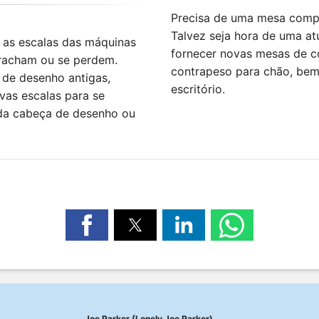
Precisa de uma mesa comp
Talvez seja hora de uma a
 as escalas das máquinas
fornecer novas mesas de c
racham ou se perdem.
contrapeso para chão, be
de desenho antigas,
escritório.
as escalas para se
da cabeça de desenho ou
Joe Parker (Lonely Joe Parker)