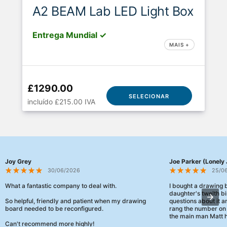
A2 BEAM Lab LED Light Box
Entrega Mundial ✓
MAIS +
£1290.00
SELECIONAR
incluído £215.00 IVA
Joy Grey
Joe Parker (Lonely 
30/06/2026
25/0
What a fantastic company to deal with.
I bought a drawing
daughter's twelth bi
So helpful, friendly and patient when my drawing
questions about it a
board needed to be reconfigured.
rang the number on 
the main man Matt h
Can't recommend more highly!