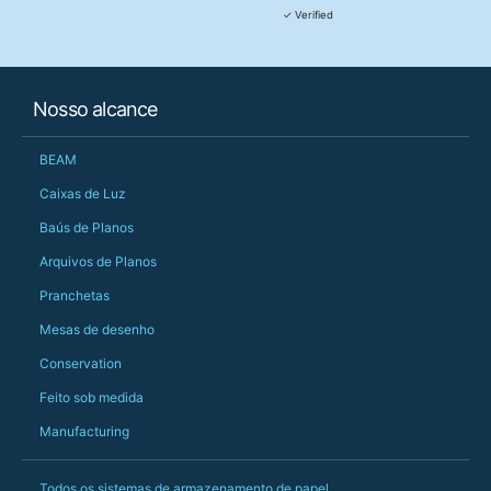
They were really, re
✓ Verified
customer service th
her needs and he e
than the one I'd goo
When some of the de
Nosso alcance
changing later Matt 
could not have help
Just totally fantast
BEAM
owned and UK-manuf
should be very proud
Caixas de Luz
Would definitely, d
Baús de Planos
PS she uses it every
Arquivos de Planos
Pranchetas
Mesas de desenho
Conservation
Feito sob medida
Manufacturing
Todos os sistemas de armazenamento de papel