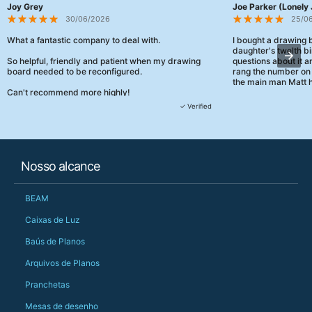
Joy Grey
Joe Parker (Lonely 
30/06/2026
25/0
What a fantastic company to deal with.
I bought a drawing
daughter's twelth bi
So helpful, friendly and patient when my drawing
questions about it a
board needed to be reconfigured.
rang the number on 
the main man Matt h
Can't recommend more highly!
They were really, re
✓ Verified
customer service th
her needs and he e
than the one I'd goo
When some of the de
Nosso alcance
changing later Matt 
could not have help
Just totally fantast
BEAM
owned and UK-manuf
should be very proud
Caixas de Luz
Would definitely, d
Baús de Planos
PS she uses it every
Arquivos de Planos
Pranchetas
Mesas de desenho