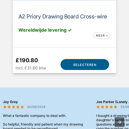
A2 Priory Drawing Board Cross-wire
Wereldwijde levering ✓
MEER +
£190.80
SELECTEREN
Incl. £31.80 btw
Joy Grey
Joe Parker (Lonely 
30/06/2026
25/0
What a fantastic company to deal with.
I bought a drawing
daughter's twelth bi
So helpful, friendly and patient when my drawing
questions about it a
board needed to be reconfigured.
rang the number on 