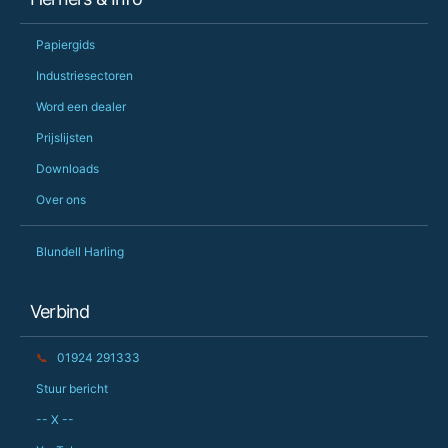
Papiergids
Industriesectoren
Word een dealer
Prijslijsten
Downloads
Over ons
Blundell Harling
Verbind
📞
01924 291333
Stuur bericht
-- X --