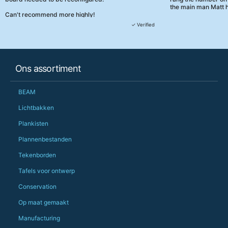
the main man Matt h
Can't recommend more highly!
They were really, re
✓ Verified
customer service th
her needs and he e
than the one I'd goo
When some of the de
Ons assortiment
changing later Matt 
could not have help
Just totally fantast
BEAM
owned and UK-manuf
should be very proud
Lichtbakken
Would definitely, d
Plankisten
PS she uses it every
Plannenbestanden
Tekenborden
Tafels voor ontwerp
Conservation
Op maat gemaakt
Manufacturing