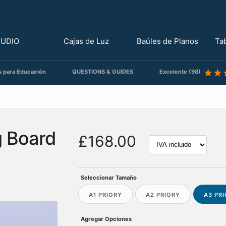
TUDIO
Cajas de Luz
Baúles de Planos
Ta
s para Educación
QUESTIONS & GUIDES
Excelente (98)
g Board
£168.00
Seleccionar Tamaño
A1 PRIORY
A2 PRIORY
A3 PR
Agregar Opciones