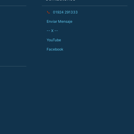
📞
01924 291333
Enviar Mensaje
-- X --
YouTube
Facebook