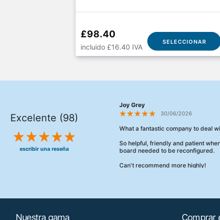
£98.40
SELECCIONAR
incluido £16.40 IVA
Joy Grey
30/06/2026
Excelente (98)
What a fantastic company to deal wi
So helpful, friendly and patient wh
escribir una reseña
board needed to be reconfigured.
Can't recommend more highly!
Nuestra gama
Comprar e