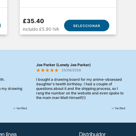
£35.40
SELECCIONAR
incluido £5.90 IVA
Joe Parker (Lonely Joe Parker)
25/06/2026
th.
I bought a drawing board for my anime-obsessed
daughter's twelth birthday. I had a couple of
en my drawing
questions about it and the shipping process, so I
rang the number on the website and even spoke to
the main man Matt himself(!)
They were really, really helpful, maybe the best
✓ Verified
✓ Verified
customer service this decade. We talked through
her needs and he even suggested a cheaper model
than the one I'd googled. Just incredible.
When some of the delivery logistics needed
n línea
Distribuidor
changing later Matt called me back and literally