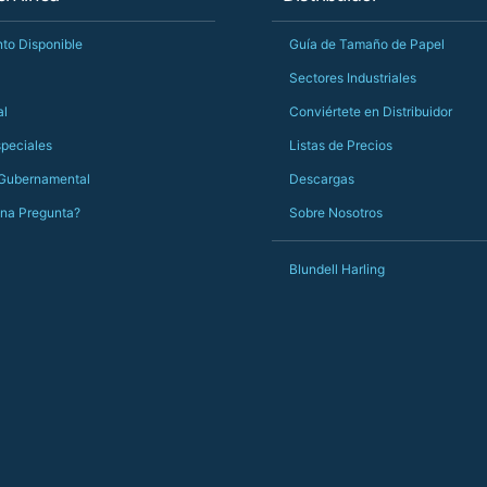
could not have helped more.
Just totally fantastic service and quality from a UK-
to Disponible
Guía de Tamaño de Papel
owned and UK-manufacturing business. Yorkshire
should be very proud of this lot. Proper grafters.
Sectores Industriales
Would definitely, definitely recommend again.
al
Conviértete en Distribuidor
PS she uses it every day😅🎨🖌️
speciales
Listas de Precios
 Gubernamental
Descargas
una Pregunta?
Sobre Nosotros
Blundell Harling