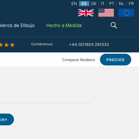
EN
ES
DE
IT
PT
NL
FR
bleros de Dibujo
Hecho a Medida
Contáctenos
+44 (0)1924 291333
Comparar Modelos
PRECIOS
IORY