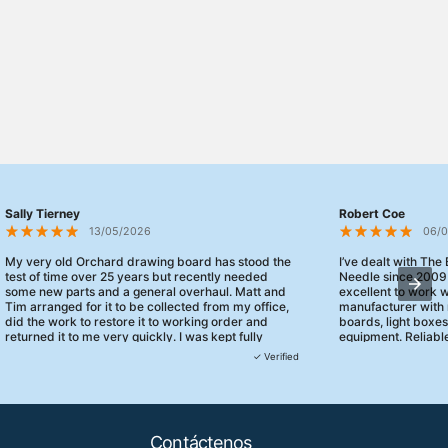
Sally Tierney
Robert Coe
13/05/2026
06/
My very old Orchard drawing board has stood the
I’ve dealt with The
test of time over 25 years but recently needed
Needle since 2009
some new parts and a general overhaul. Matt and
excellent to work 
Tim arranged for it to be collected from my office,
manufacturer with 
did the work to restore it to working order and
boards, light boxe
returned it to me very quickly. I was kept fully
equipment. Reliable
informed and they turned up when they said they
clearly focused on
✓ Verified
would. 10/10 for customer service!
service.
Contáctenos