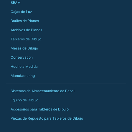
Just totally fantast
BEAM
owned and UK-manuf
should be very proud
Cajas de Luz
Would definitely, d
Baúles de Planos
PS she uses it every
Archivos de Planos
Tableros de Dibujo
Mesas de Dibujo
Conservation
Hecho a Medida
Manufacturing
Sistemas de Almacenamiento de Papel
Equipo de Dibujo
Accesorios para Tableros de Dibujo
Piezas de Repuesto para Tableros de Dibujo