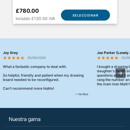
£780.00
SELECCIONAR
incluido £130.00 IVA
Joy Grey
Joe Parker (Lonely 
30/06/2026
25/0
What a fantastic company to deal with.
I bought a drawing
daughter's twelth bi
So helpful, friendly and patient when my drawing
questions about it a
board needed to be reconfigured.
rang the number on 
the main man Matt h
Can't recommend more highly!
They were really, re
✓ Verified
customer service th
her needs and he e
than the one I'd goo
When some of the de
Nuestra gama
changing later Matt 
could not have help