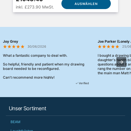
AUSWÄHLEN
inkl. £273.90 MwSt.
Joy Grey
Joe Parker (Lonely 
30/06/2026
25/0
What a fantastic company to deal with.
I bought a drawing
daughter's twelth bi
So helpful, friendly and patient when my drawing
questions about it a
board needed to be reconfigured.
rang the number on 
the main man Matt h
Can't recommend more highly!
They were really, re
✓ Verified
customer service th
her needs and he e
than the one I'd goo
When some of the de
Unser Sortiment
changing later Matt 
could not have help
Just totally fantast
BEAM
owned and UK-manuf
should be very proud
Leuchtkästen