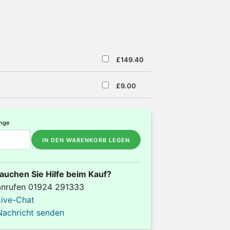
£149.40
£9.00
nge
IN DEN WARENKORB LEGEN
auchen Sie Hilfe beim Kauf?
anrufen 01924 291333
Live-Chat
Nachricht senden