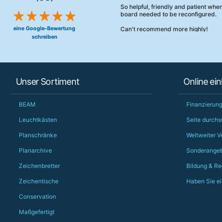
So helpful, friendly and patient wh
board needed to be reconfigured.
eine Google-Bewertung
Can't recommend more highly!
schreiben
Unser Sortiment
Online ei
BEAM
Finanzierung
Leuchtkästen
Seite durch
Planschränke
Weltweiter V
Planarchive
Sonderangeb
Zeichenbretter
Bildung & Re
Zeichentische
Haben Sie ei
Conservation
Maßgefertigt