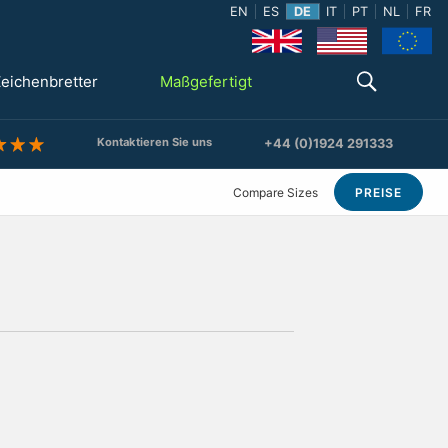
EN
ES
DE
IT
PT
NL
FR
eichenbretter
Maßgefertigt
Kontaktieren Sie uns
+44 (0)1924 291333
Compare Sizes
PREISE