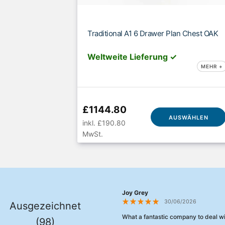
Traditional A1 6 Drawer Plan Chest OAK
Weltweite Lieferung ✓
MEHR +
£1144.80
AUSWÄHLEN
inkl. £190.80
MwSt.
Joy Grey
30/06/2026
Ausgezeichnet
What a fantastic company to deal wi
(98)