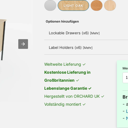
LIGHT OAK
Optionen hinzufügen
Lockable Drawers (x6)
[Mehr]
Label Holders (x6)
[Mehr]
Weltweite Lieferung ✓
Me
Kostenlose Lieferung in
Großbritannien
✓
Lebenslange Garantie ✓
Hergestellt von ORCHARD UK ✓
Br
- 
Vollständig montiert ✓
-
-