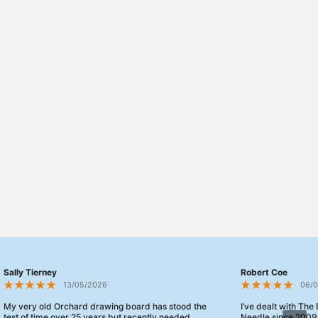
Sally Tierney
Robert Coe
13/05/2026
06/
My very old Orchard drawing board has stood the
I’ve dealt with The
test of time over 25 years but recently needed
Needle since 2009