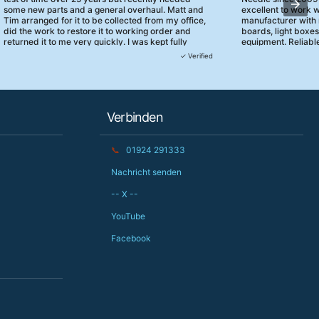
some new parts and a general overhaul. Matt and
excellent to work 
Tim arranged for it to be collected from my office,
manufacturer with 
did the work to restore it to working order and
boards, light boxe
returned it to me very quickly. I was kept fully
equipment. Reliable
informed and they turned up when they said they
clearly focused on
✓ Verified
would. 10/10 for customer service!
service.
Verbinden
📞
01924 291333
Nachricht senden
-- X --
YouTube
Facebook