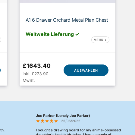
A1 6 Drawer Orchard Metal Plan Chest
Weltweite Lieferung ✓
MEHR +
£1643.40
AUSWÄHLEN
inkl. £273.90
MwSt.
Joe Parker (Lonely Joe Parker)
25/06/2026
th.
I bought a drawing board for my anime-obsessed
daughter's twelth birthday. I had a couple of