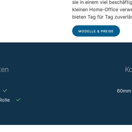
sie in einem viel beschäft
kleinen Home-Office verwe
bieten Tag für Tag zuverlä
MODELLE & PREISE
ten
Ko
✓
60mm 
✓
Rolle