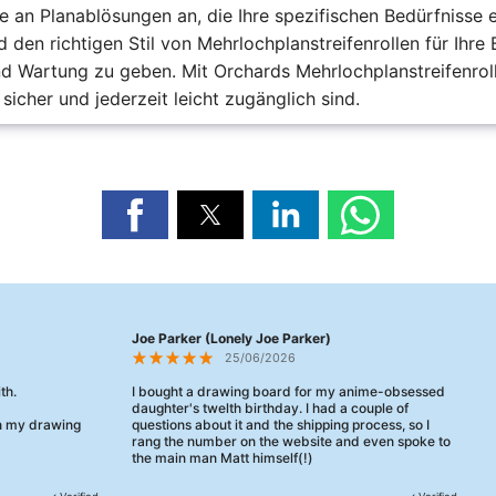
tte an Planablösungen an, die Ihre spezifischen Bedürfnisse
d den richtigen Stil von Mehrlochplanstreifenrollen für Ihr
nd Wartung zu geben. Mit Orchards Mehrlochplanstreifenroll
icher und jederzeit leicht zugänglich sind.
Joe Parker (Lonely Joe Parker)
25/06/2026
th.
I bought a drawing board for my anime-obsessed
daughter's twelth birthday. I had a couple of
en my drawing
questions about it and the shipping process, so I
rang the number on the website and even spoke to
the main man Matt himself(!)
They were really, really helpful, maybe the best