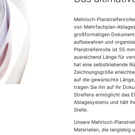
Mehrloch-Planstreifenrolle
von Mehrfachplan-Ablages
großformatigen Dokumente
aufbewahren und organisi
Planstreifenrolle ist 55 m
ausreichend Länge für ver
hat eine selbstklebende Rü
Zeichnungsgröße erleichter
auf die gewünschte Länge,
tragen Sie ihn auf Ihr Do
Streifens ermöglicht das E
Ablagesystems und hält Ih
Stelle.
Unsere Mehrloch-Planstrei
Materialien, die langlebig 