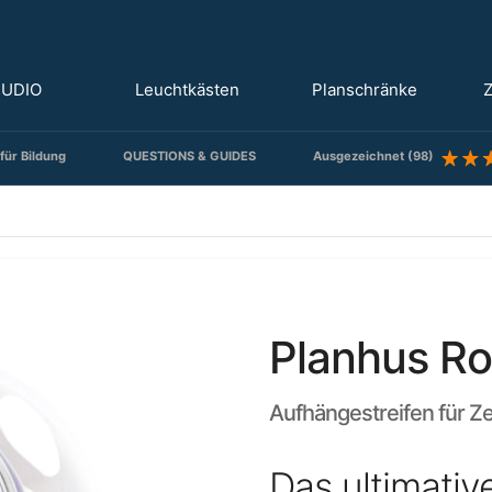
TUDIO
Leuchtkästen
Planschränke
Z
für Bildung
QUESTIONS & GUIDES
Ausgezeichnet (98)
Planhus Ro
Aufhängestreifen für Z
Das ultimati