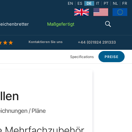
EN
ES
DE
IT
PT
NL
FR
eichenbretter
Maßgefertigt
Kontaktieren Sie uns
+44 (0)1924 291333
Specifications
PREISE
llen
eichnungen / Pläne
ve Mehrfachzubehör