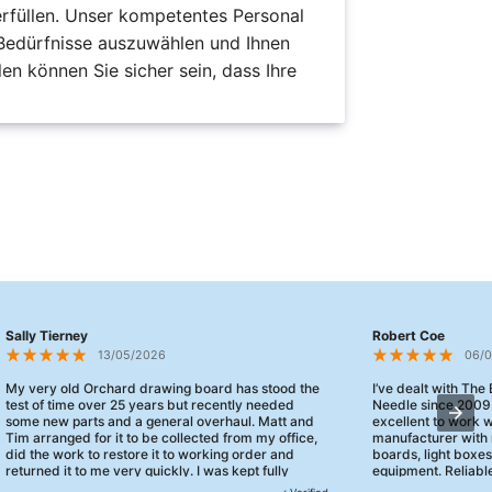
 erfüllen. Unser kompetentes Personal
e Bedürfnisse auszuwählen und Ihnen
en können Sie sicher sein, dass Ihre
Sally Tierney
Robert Coe
13/05/2026
06/
My very old Orchard drawing board has stood the
I’ve dealt with The
test of time over 25 years but recently needed
Needle since 2009
some new parts and a general overhaul. Matt and
excellent to work 
Tim arranged for it to be collected from my office,
manufacturer with 
did the work to restore it to working order and
boards, light boxe
returned it to me very quickly. I was kept fully
equipment. Reliable
informed and they turned up when they said they
clearly focused on