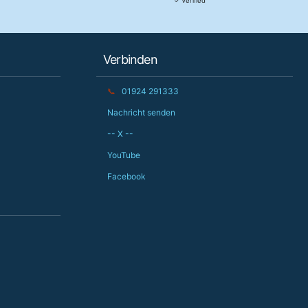
✓ Verified
would. 10/10 for customer service!
service.
Verbinden
📞
01924 291333
Nachricht senden
-- X --
YouTube
Facebook