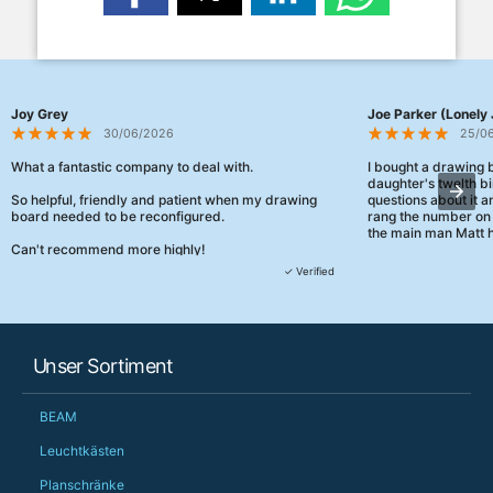
Joy Grey
Joe Parker (Lonely 
30/06/2026
25/0
What a fantastic company to deal with.
I bought a drawing
daughter's twelth bi
So helpful, friendly and patient when my drawing
questions about it a
board needed to be reconfigured.
rang the number on 
the main man Matt h
Can't recommend more highly!
They were really, re
✓ Verified
customer service th
her needs and he e
than the one I'd goo
When some of the de
Unser Sortiment
changing later Matt 
could not have help
Just totally fantast
BEAM
owned and UK-manuf
should be very proud
Leuchtkästen
Would definitely, d
Planschränke