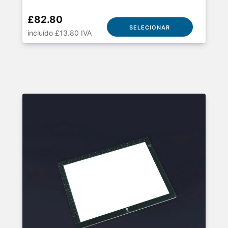
£82.80
SELECIONAR
incluído £13.80 IVA