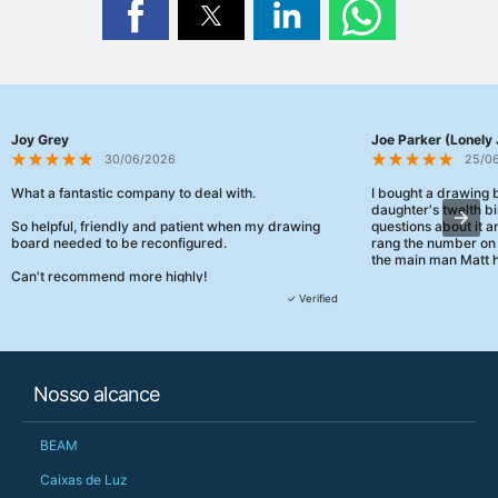
Joy Grey
Joe Parker (Lonely 
30/06/2026
25/0
What a fantastic company to deal with.
I bought a drawing
daughter's twelth bi
So helpful, friendly and patient when my drawing
questions about it a
board needed to be reconfigured.
rang the number on 
the main man Matt h
Can't recommend more highly!
They were really, re
✓ Verified
customer service th
her needs and he e
than the one I'd goo
When some of the de
Nosso alcance
changing later Matt 
could not have help
Just totally fantast
BEAM
owned and UK-manuf
should be very proud
Caixas de Luz
Would definitely, d