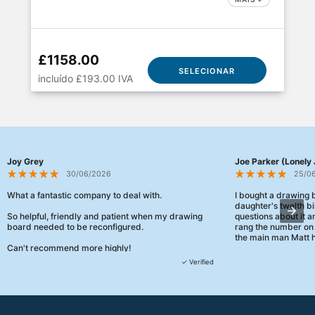
£1158.00
SELECIONAR
incluído £193.00 IVA
Joy Grey
Joe Parker (Lonely 
30/06/2026
25/0
What a fantastic company to deal with.
I bought a drawing
daughter's twelth bi
So helpful, friendly and patient when my drawing
questions about it a
board needed to be reconfigured.
rang the number on 
the main man Matt h
Can't recommend more highly!
They were really, re
✓ Verified
customer service th
her needs and he e
than the one I'd goo
When some of the de