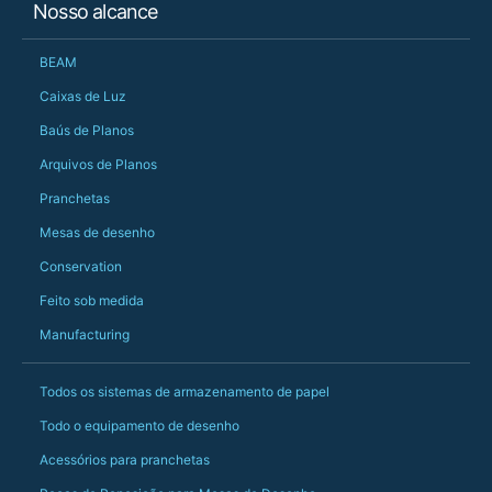
Nosso alcance
changing later Matt 
could not have help
Just totally fantast
BEAM
owned and UK-manuf
should be very proud
Caixas de Luz
Would definitely, d
Baús de Planos
PS she uses it every
Arquivos de Planos
Pranchetas
Mesas de desenho
Conservation
Feito sob medida
Manufacturing
Todos os sistemas de armazenamento de papel
Todo o equipamento de desenho
Acessórios para pranchetas