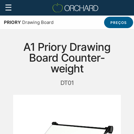
☰
PRIORY
Drawing Board
PREÇOS
A1 Priory Drawing
Board Counter-
weight
DT01